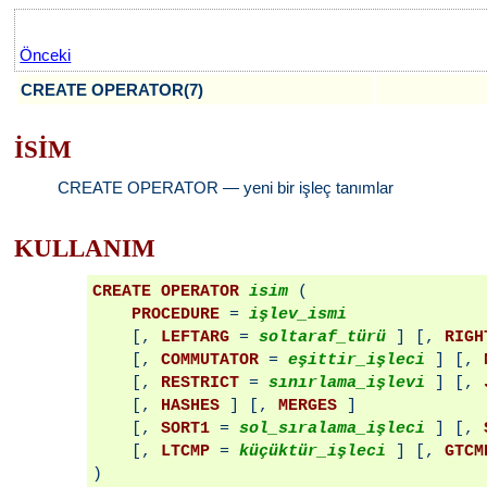
Önceki
CREATE OPERATOR(7)
İSİM
CREATE OPERATOR — yeni bir işleç tanımlar
KULLANIM
CREATE OPERATOR
isim
 (

PROCEDURE
 = 
işlev_ismi
    [, 
LEFTARG
 = 
soltaraf_türü
 ] [, 
RIGH
    [, 
COMMUTATOR
 = 
eşittir_işleci
 ] [, 
    [, 
RESTRICT
 = 
sınırlama_işlevi
 ] [, 
    [, 
HASHES
 ] [, 
MERGES
 ]

    [, 
SORT1
 = 
sol_sıralama_işleci
 ] [, 
    [, 
LTCMP
 = 
küçüktür_işleci
 ] [, 
GTCM