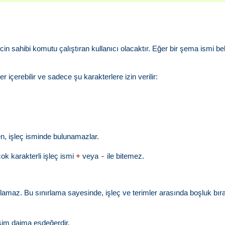
ecin sahibi komutu çalıştıran kullanıcı olacaktır. Eğer bir şema ismi bel
çerebilir ve sadece şu karakterlere izin verilir:
en, işleç isminde bulunamazlar.
ok karakterli işleç ismi
veya
ile bitemez.
+
-
 olamaz. Bu sınırlama sayesinde, işleç ve terimler arasında boşluk b
 isim daima eşdeğerdir.