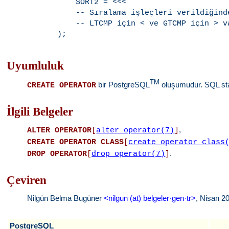
    SORT2 = <<<

    -- Sıralama işleçleri verildiğind
    -- LTCMP için < ve GTCMP için > va
Uyumluluk
TM
bir PostgreSQL
oluşumudur. SQL stand
CREATE OPERATOR
İlgili Belgeler
,
ALTER OPERATOR
[
alter_operator(7)
]
CREATE OPERATOR CLASS
[
create_operator_class
.
DROP OPERATOR
[
drop_operator(7)
]
Çeviren
Nilgün Belma Bugüner
<nilgun (at) belgeler·gen·tr>
, Nisan 2
PostgreSQL