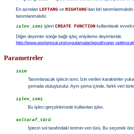
En azından
ve
'dan biri tanımlanmalıdır.
LEFTARG
RIGHTARG
tanımlanmalıdır.
işlevi
kullanılarak evvelce
işlev_ismi
CREATE FUNCTION
Diğer deyimler isteğe bağlı işleç eniyileme deyimleridir.
http://www.postgresql.org/uygulamalar/pgsql/xoper-optimizat
Parametreler
isim
Tanımlanacak işlecin ismi. İzin verilen karakterler yuk
şemada oluluşturulur. Aynı şema içinde, farklı veri türleri
işlev_ismi
Bu işleci gerçeklemede kullanılan işlev.
soltaraf_türü
İşlecin sol tarafındaki terimin veri türü. Bu seçenek öncü