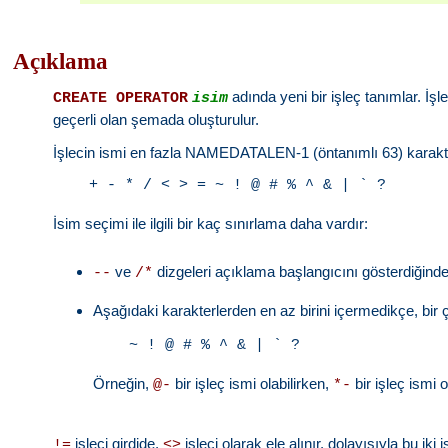
Açıklama
adında yeni bir işleç tanımlar. İşl
CREATE OPERATOR
isim
geçerli olan şemada oluşturulur.
İşlecin ismi en fazla NAMEDATALEN-1 (öntanımlı 63) karakter i
İsim seçimi ile ilgili bir kaç sınırlama daha vardır:
ve
dizgeleri açıklama başlangıcını gösterdiğind
--
/*
Aşağıdaki karakterlerden en az birini içermedikçe, bir ç
Örneğin,
bir işleç ismi olabilirken,
bir işleç ismi
@-
*-
işleci girdide,
işleci olarak ele alınır, dolayısıyla bu iki
!=
<>