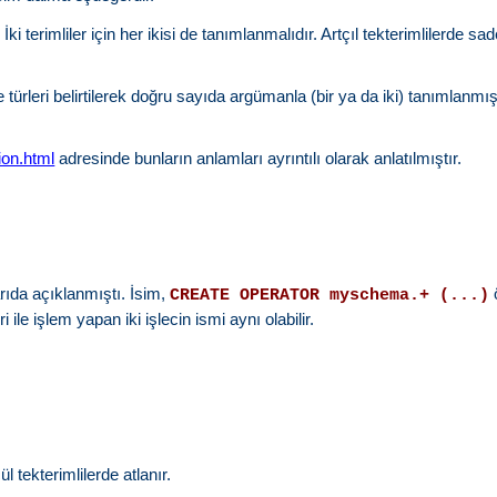
 İki terimliler için her ikisi de tanımlanmalıdır. Artçıl tekterimlilerde s
 türleri belirtilerek doğru sayıda argümanla (bir ya da iki) tanımlanmış
ion.html
adresinde bunların anlamları ayrıntılı olarak anlatılmıştır.
arıda açıklanmıştı. İsim,
ö
CREATE OPERATOR myschema.+ (...)
 ile işlem yapan iki işlecin ismi aynı olabilir.
l tekterimlilerde atlanır.