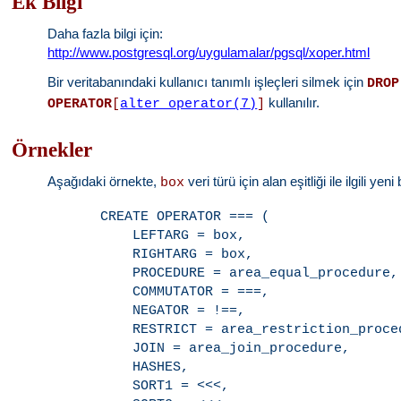
Ek Bilgi
Daha fazla bilgi için:
http://www.postgresql.org/uygulamalar/pgsql/xoper.html
Bir veritabanındaki kullanıcı tanımlı işleçleri silmek için
DROP
kullanılır.
OPERATOR
[
alter_operator(7)
]
Örnekler
Aşağıdaki örnekte,
veri türü için alan eşitliği ile ilgili ye
box
CREATE OPERATOR === (

    LEFTARG = box,

    RIGHTARG = box,

    PROCEDURE = area_equal_procedure,

    COMMUTATOR = ===,

    NEGATOR = !==,

    RESTRICT = area_restriction_proced
    JOIN = area_join_procedure,

    HASHES,

    SORT1 = <<<,
