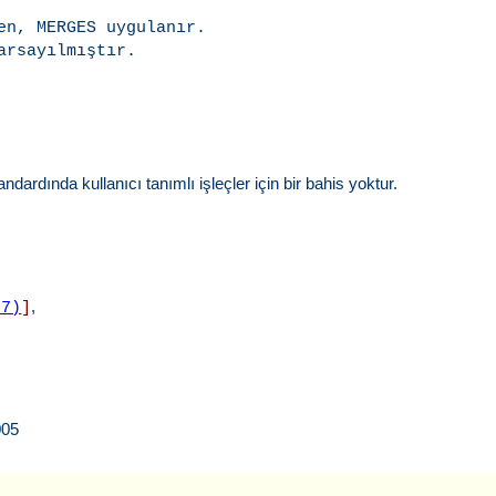
en, MERGES uygulanır.

rsayılmıştır.

ardında kullanıcı tanımlı işleçler için bir bahis yoktur.
,
(7)
]
005