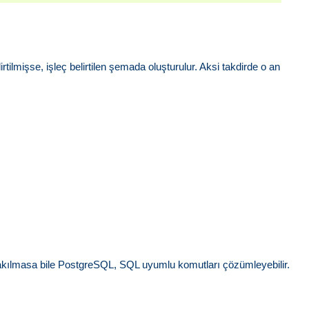
irtilmişse, işleç belirtilen şemada oluşturulur. Aksi takdirde o an
ırakılmasa bile PostgreSQL, SQL uyumlu komutları çözümleyebilir.