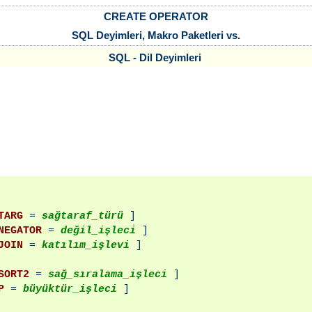
CREATE OPERATOR
SQL Deyimleri, Makro Paketleri vs.
SQL - Dil Deyimleri
TARG
 = 
sağtaraf_türü
 ]

NEGATOR
 = 
değil_işleci
 ]

JOIN
 = 
katılım_işlevi
 ]

SORT2
 = 
sağ_sıralama_işleci
 ]

P
 = 
büyüktür_işleci
 ]
