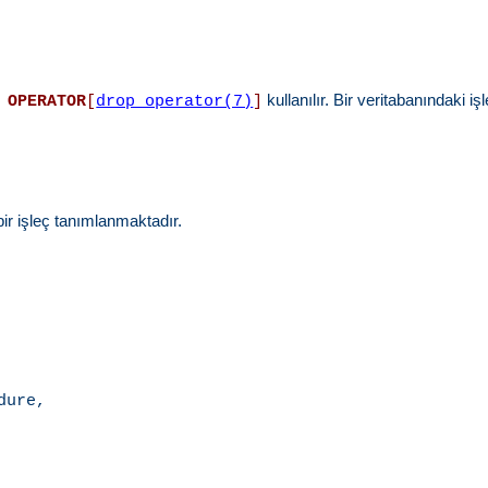
kullanılır. Bir veritabanındaki i
 OPERATOR
[
drop_operator(7)
]
ni bir işleç tanımlanmaktadır.
ure,
