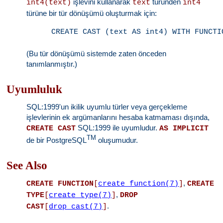
işlevini kullanarak
türünden
int4(text)
text
int4
türüne bir tür dönüşümü oluşturmak için:
(Bu tür dönüşümü sistemde zaten önceden
tanımlanmıştır.)
Uyumluluk
SQL:1999'un ikilik uyumlu türler veya gerçekleme
işlevlerinin ek argümanlarını hesaba katmaması dışında,
SQL:1999 ile uyumludur.
CREATE CAST
AS IMPLICIT
TM
de bir PostgreSQL
oluşumudur.
See Also
,
CREATE FUNCTION
[
create_function(7)
]
CREATE
,
TYPE
[
create_type(7)
]
DROP
.
CAST
[
drop_cast(7)
]