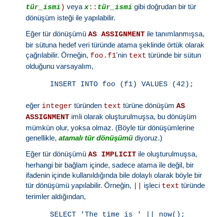
veya
gibi doğrudan bir tür
tür_ismi
)
x
::
tür_ismi
dönüşüm isteği ile yapılabilir.
Eğer tür dönüşümü
ile tanımlanmışsa,
AS ASSIGNMENT
bir sütuna hedef veri türünde atama şeklinde örtük olarak
çağrılabilir. Örneğin,
'nin
türünde bir sütun
foo.f1
text
olduğunu varsayalım,
eğer
türünden
türüne dönüşüm
integer
text
AS
imli olarak oluşturulmuşsa, bu dönüşüm
ASSIGNMENT
mümkün olur, yoksa olmaz. (Böyle tür dönüşümlerine
genellikle,
atamalı tür dönüşümü
diyoruz.)
Eğer tür dönüşümü
ile oluşturulmuşsa,
AS IMPLICIT
herhangi bir bağlam içinde, sadece atama ile değil, bir
ifadenin içinde kullanıldığında bile dolaylı olarak böyle bir
tür dönüşümü yapılabilir. Örneğin,
işleci
türünde
||
text
terimler aldığından,