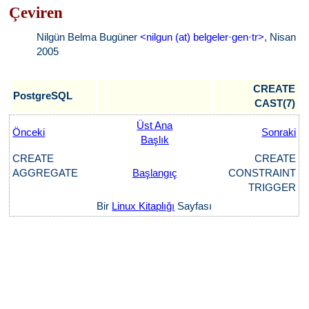
Çeviren
Nilgün Belma Bugüner
<nilgun (at) belgeler·gen·tr>
, Nisan
2005
CREATE
PostgreSQL
CAST(7)
Üst Ana
Önceki
Sonraki
Başlık
CREATE
CREATE
AGGREGATE
Başlangıç
CONSTRAINT
TRIGGER
Bir
Linux Kitaplığı
Sayfası