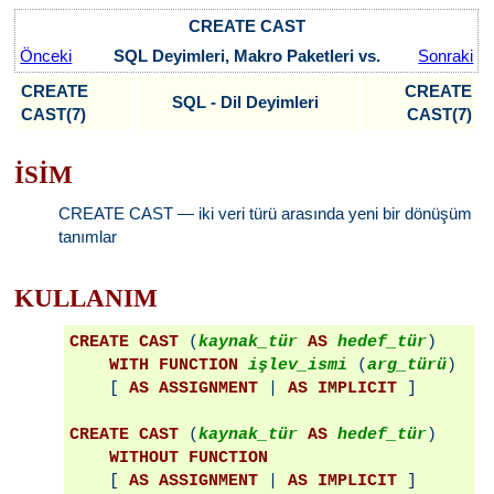
CREATE CAST
Önceki
SQL Deyimleri, Makro Paketleri vs.
Sonraki
CREATE
CREATE
SQL - Dil Deyimleri
CAST(7)
CAST(7)
İSİM
CREATE CAST — iki veri türü arasında yeni bir dönüşüm
tanımlar
KULLANIM
CREATE CAST
 (
kaynak_tür
AS
hedef_tür
)

WITH FUNCTION
işlev_ismi
 (
arg_türü
)

    [ 
AS ASSIGNMENT
 | 
AS IMPLICIT
 ]

CREATE CAST
 (
kaynak_tür
AS
hedef_tür
)

WITHOUT FUNCTION
    [ 
AS ASSIGNMENT
 | 
AS IMPLICIT