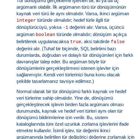
Tür dönüşümü gerçekleme işlevleri bir, iki ya da üç
argümanlı olabilir. İlk argümanın türü tür dönüşümünün
kaynak veri türü ile aynı olmalıdır. Varsa, ikinci argüman
türünde olmalıdır; hedef türle ilgili tür
integer
dönüştürücüyü, yoksa
değerini alır. Varsa, üçüncü
-1
argüman
türünde olmalıdır; dönüşüm açıkça
boolean
belirtilerek uygulanacaksa
, aksi takdirde
true
false
değerini alır. (Tuhaf bir biçimde, SQL belirtimi bazı
durumlarda, doğrudan ve dolaylı tür dönüşümleri için farklı
davranışlar talep eder. Bu argüman böyle tür
dönüşümlerini gerçekleştirmesi istenen işlevler için
sağlanmıştır. Kendi veri türlerinizi buna konu olacak
şekilde tasarlamanız tavsiye edilmez.)
Normal olarak bir tür dönüşümü farklı kaynak ve hedef
veri türlerine sahip olmalıdır. Yine de, dönüşümü
gerçekleştirecek işlevin birden fazla argümanı olması
durumunda, kaynak ve hedef veri türleri aynı olan tür
dönüşümü bildirimlerine izin verilir. Bu, sistem
kataloglarında türe özel uzunluk zorlama işlevlerini ifade
etmekte kullanılır. İsimli işlev, tür değerini ikinci
argümanında belirtilen tür değiştirici değerine zorlamak için