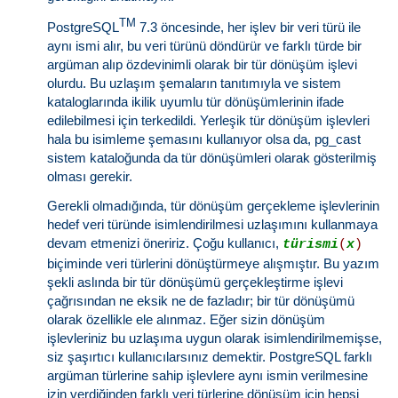
TM
PostgreSQL
7.3 öncesinde, her işlev bir veri türü ile
aynı ismi alır, bu veri türünü döndürür ve farklı türde bir
argüman alıp özdevinimli olarak bir tür dönüşüm işlevi
olurdu. Bu uzlaşım şemaların tanıtımıyla ve sistem
kataloglarında ikilik uyumlu tür dönüşümlerinin ifade
edilebilmesi için terkedildi. Yerleşik tür dönüşüm işlevleri
hala bu isimleme şemasını kullanıyor olsa da, pg_cast
sistem kataloğunda da tür dönüşümleri olarak gösterilmiş
olması gerekir.
Gerekli olmadığında, tür dönüşüm gerçekleme işlevlerinin
hedef veri türünde isimlendirilmesi uzlaşımını kullanmaya
devam etmenizi öneririz. Çoğu kullanıcı,
türismi
(
x
)
biçiminde veri türlerini dönüştürmeye alışmıştır. Bu yazım
şekli aslında bir tür dönüşümü gerçekleştirme işlevi
çağrısından ne eksik ne de fazladır; bir tür dönüşümü
olarak özellikle ele alınmaz. Eğer sizin dönüşüm
işlevleriniz bu uzlaşıma uygun olarak isimlendirilmemişse,
siz şaşırtıcı kullanıcılarsınız demektir. PostgreSQL farklı
argüman türlerine sahip işlevlere aynı ismin verilmesine
izin verdiğinden farklı veri türlerine dönüşüm için hepsi