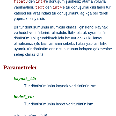
'den
'e dönüşüm şüphesiz atama yoluyla
float8
int4
yapılmalıdır.
'den
'e tür dönüşümü gibi farklı tür
text
int4
kategorileri arasındaki tür dönüşümünü açıkça belirterek
yapmak en iyisidir.
Bir tür dönüşümünün mümkün olması için kendi kaynak
ve hedef veri türleriniz olmalıdır. İkilik olarak uyumlu tür
dönüşümü oluşturabilmek için ise ayrıcalıklı kullanıcı
olmalısınız. (Bu kısıtlamanın sebebi, hatalı yapılan ikilik
uyumlu tür dönüşümlerinin sunucunun kolayca çökmesine
sebep olmasıdır.)
Parametreler
kaynak_tür
Tür dönüşümünün kaynak veri türünün ismi.
hedef_tür
Tür dönüşümünün hedef veri türünün ismi.
işlev_ismi
(
arg_türü
)