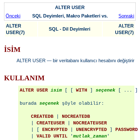
ALTER USER
Önceki
SQL Deyimleri, Makro Paketleri vs.
Sonraki
ALTER
ALTER
SQL - Dil Deyimleri
USER(7)
USER(7)
İSİM
ALTER USER — bir veritabanı kullanıcı hesabını değiştirir
KULLANIM
ALTER USER
isim
 [ [ 
WITH
 ] 
seçenek
 [ ... ] 
burada 
seçenek
 şöyle olabilir:

CREATEDB
 | 
NOCREATEDB
    | 
CREATEUSER
 | 
NOCREATEUSER
    | [ 
ENCRYPTED
 | 
UNENCRYPTED
 ] 
PASSWORD
    | 
VALID UNTIL
 '
mutlak_zaman
'
