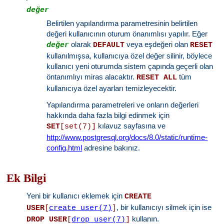
değer
Belirtilen yapılandırma parametresinin belirtilen
değeri kullanıcının oturum önanımlısı yapılır. Eğer
olarak
veya eşdeğeri olan
değer
DEFAULT
RESET
kullanılmışsa, kullanıcıya özel değer silinir, böylece
kullanıcı yeni oturumda sistem çapında geçerli olan
öntanımlıyı miras alacaktır.
tüm
RESET ALL
kullanıcıya özel ayarları temizleyecektir.
Yapılandırma parametreleri ve onların değerleri
hakkında daha fazla bilgi edinmek için
kılavuz sayfasına ve
SET
[set(7)]
http://www.postgresql.org/docs/8.0/static/runtime-
config.html
adresine bakınız.
Ek Bilgi
Yeni bir kullanıcı eklemek için
CREATE
, bir kullanıcıyı silmek için ise
USER
[
create_user(7)
]
kullanın.
DROP USER
[
drop_user(7)
]