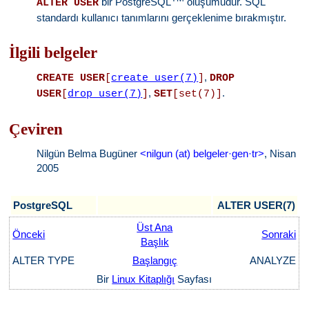
bir PostgreSQL
oluşumudur. SQL
ALTER USER
standardı kullanıcı tanımlarını gerçeklenime bırakmıştır.
İlgili belgeler
,
CREATE USER
[
create_user(7)
]
DROP
,
.
USER
[
drop_user(7)
]
SET
[set(7)]
Çeviren
Nilgün Belma Bugüner
<nilgun (at) belgeler·gen·tr>
, Nisan
2005
PostgreSQL
ALTER USER(7)
Üst Ana
Önceki
Sonraki
Başlık
ALTER TYPE
Başlangıç
ANALYZE
Bir
Linux Kitaplığı
Sayfası