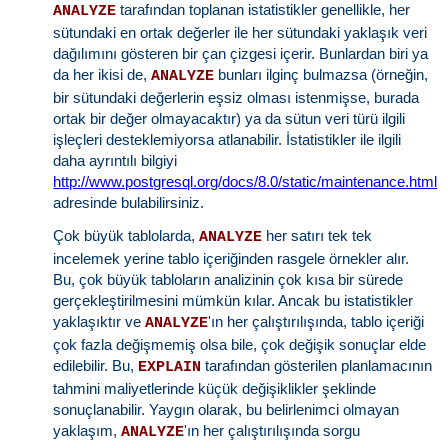
tarafından toplanan istatistikler genellikle, her
ANALYZE
sütundaki en ortak değerler ile her sütundaki yaklaşık veri
dağılımını gösteren bir çan çizgesi içerir. Bunlardan biri ya
da her ikisi de,
bunları ilginç bulmazsa (örneğin,
ANALYZE
bir sütundaki değerlerin eşsiz olması istenmişse, burada
ortak bir değer olmayacaktır) ya da sütun veri türü ilgili
işleçleri desteklemiyorsa atlanabilir. İstatistikler ile ilgili
daha ayrıntılı bilgiyi
http://www.postgresql.org/docs/8.0/static/maintenance.html
adresinde bulabilirsiniz.
Çok büyük tablolarda,
her satırı tek tek
ANALYZE
incelemek yerine tablo içeriğinden rasgele örnekler alır.
Bu, çok büyük tabloların analizinin çok kısa bir sürede
gerçekleştirilmesini mümkün kılar. Ancak bu istatistikler
yaklaşıktır ve
'ın her çalıştırılışında, tablo içeriği
ANALYZE
çok fazla değişmemiş olsa bile, çok değişik sonuçlar elde
edilebilir. Bu,
tarafından gösterilen planlamacının
EXPLAIN
tahmini maliyetlerinde küçük değişiklikler şeklinde
sonuçlanabilir. Yaygın olarak, bu belirlenimci olmayan
yaklaşım,
'ın her çalıştırılışında sorgu
ANALYZE