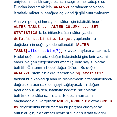
eniyilecinin farklı sorgu planları seçmesine sebep olur.
Bundan kaçınmak için,
tarafından toplanan
ANALYZE
istatistik miktarını aşağıda açıklandığı gibi arttırmalısınız.
Analizin genişletilmesi, her sütun için istatistik hedefi
ALTER TABLE ... ALTER COLUMN ... SET
ile belirtilerek sütun sütun ya da
STATISTICS
yapılandırma
default_statistics_target
değişkeninin değeriyle denetlenebilir (
ALTER
kılavuz sayfasına bakınız).
TABLE
[
alter_table(7)
]
Hedef değer, en ortak değer listesindeki girdilerin azami
sayısı ve çan çizgesindeki azami çubuk sayısı olarak
belirtilir. Ön tanımlı hedef değeri 10'dur. Bu değer,
işleminin aldığı zaman ve
ANALYZE
pg_statistic
tablosunun kapladığı alan ile planlamacının tahminlerindeki
doğruluk arasındaki dengeyi sağlayacak bir değere
ayarlanabilir. Ayrıca, istatistik hedefini sıfır olarak
belirtmek, o sütundan istatistik toplanmamasını
sağlayacaktır. Sorguların
,
veya
WHERE
GROUP BY
ORDER
deyimlerinin hiçbir zaman bir parçası olmayacak
BY
sütunlar için, planlamacı böyle sütunların istatistiklerini