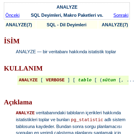
ANALYZE
Önceki
SQL Deyimleri, Makro Paketleri vs.
Sonraki
ANALYZE(7)
SQL - Dil Deyimleri
ANALYZE(7)
İSİM
ANALYZE — bir veritabanı hakkında istatistik toplar
KULLANIM
ANALYZE
 [ 
VERBOSE
 ] [ 
tablo
 [ (
sütun
Açıklama
veritabanındaki tabloların içerikleri hakkında
ANALYZE
istatistikleri toplar ve bunları
adlı sistem
pg_statistic
tablosuna kaydeder. Bundan sonra sorgu planlamacısı
sorguları en verimli çalıştırma planlarını saptamak için