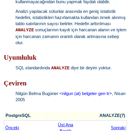
kullanmayacağından bunu yapmak faydalı olabilir.
Analizi yapılacak sütunlar arasında en geniş istatistik
hedefini, istatistikleri hazırlamakta kullanılan örnek alınmış
tablo satırlarının sayısı belirler. Hedefin arttırılması
sonuçlarının kaydı için harcanan alanın ve işlem
ANALYZE
için harcanan zamanın orantılı olarak artmasına sebep
olur.
Uyumluluk
SQL standardında
diye bir deyim yoktur.
ANALYZE
Çeviren
Nilgün Belma Bugüner
<nilgun (at) belgeler·gen·tr>
, Nisan
2005
PostgreSQL
ANALYZE(7)
Üst Ana
Önceki
Sonraki
Başlık