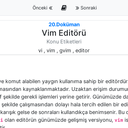
Önceki
Sonraki
20.Doküman
Vim Editörü
Konu Etiketleri
vi , vim , gvim , editor
ve komut alabilen yaygın kullanıma sahip bir editördür
 olmasından kaynaklanmaktadır. Uzaktan erişim durum
 şekilde gerekli işlemleri yerine getirir. Günümüzde d
if şekilde çalışmasından dolayı hala tercih edilen bir
karışık gelse de sonraları kullandıkça benimsenir. Bu d
olan editörün günümüzde gelişmiş versiyonu,
is
vi
vim
ir.