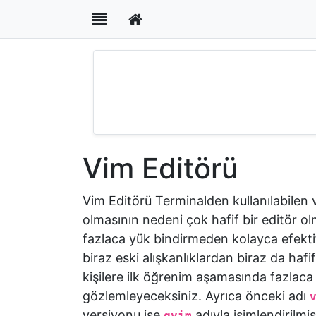
İçerik
Menüsü
×
Giriş
Vim
Editörü
Vim Editörü
vi-
Vim Editörü Terminalden kullanılabilen 
vim-
olmasının nedeni çok hafif bir editör
gvim
fazlaca yük bindirmeden kolayca efektif
biraz eski alışkanlıklardan biraz da haf
kişilere ilk öğrenim aşamasında fazlaca 
Alıştırmalar
gözlemleyeceksiniz. Ayrıca önceki adı
versiyonu ise
adıyla isimlendirilmişt
gvim