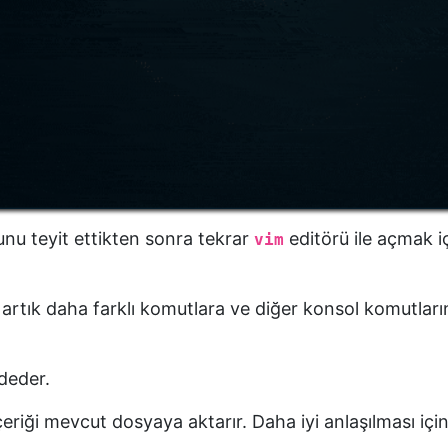
unu teyit ettikten sonra tekrar
editörü ile açmak i
vim
rtık daha farklı komutlara ve diğer konsol komutlarını 
ydeder.
riği mevcut dosyaya aktarır. Daha iyi anlaşılması için