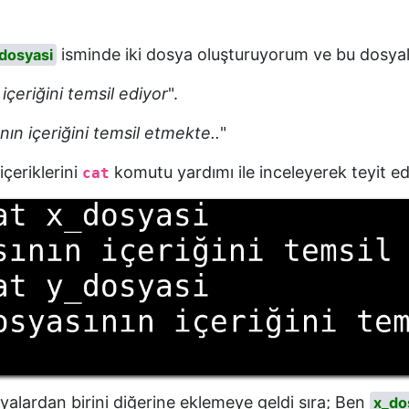
isminde iki dosya oluşturuyorum ve bu dosyala
dosyasi
içeriğini temsil ediyor
".
nın içeriğini temsil etmekte..
"
çeriklerini
komutu yardımı ile inceleyerek teyit e
cat
yalardan birini diğerine eklemeye geldi sıra; Ben
x_do