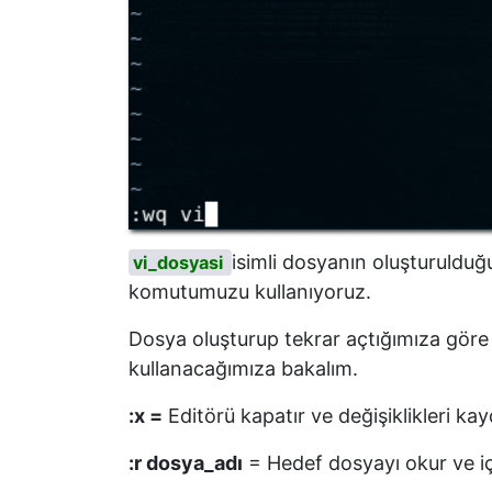
isimli dosyanın oluşturulduğ
vi_dosyasi
komutumuzu kullanıyoruz.
Dosya oluşturup tekrar açtığımıza göre a
kullanacağımıza bakalım.
:x =
Editörü kapatır ve değişiklikleri ka
:r dosya_adı
= Hedef dosyayı okur ve içe