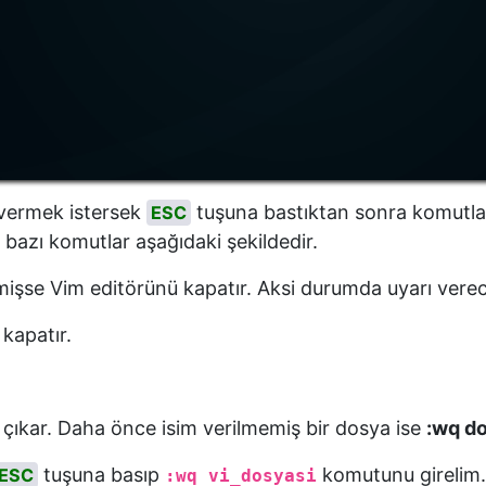
 vermek istersek
tuşuna bastıktan sonra komutla
ESC
bazı komutlar aşağıdaki şekildedir.
lmişse Vim editörünü kapatır. Aksi durumda uyarı verec
kapatır.
e çıkar. Daha önce isim verilmemiş bir dosya ise
:wq d
tuşuna basıp
komutunu girelim.
ESC
:wq vi_dosyasi