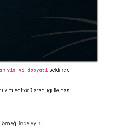
çin
şeklinde
vim vi_dosyasi
vim editörü aracılığı ile nasıl
 örneği inceleyin.