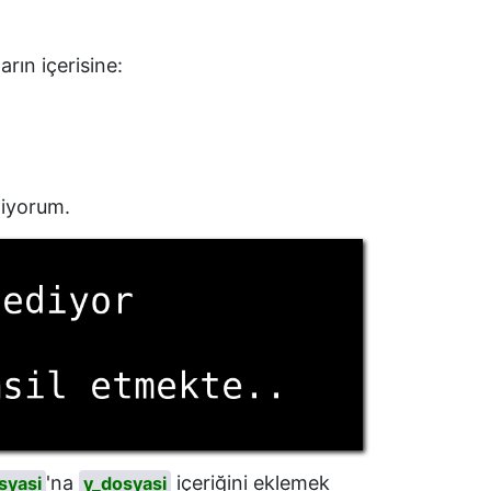
rın içerisine:
diyorum.
'na
içeriğini eklemek
syasi
y_dosyasi