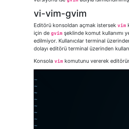
Geri
Bildirim
vi-vim-gvim
Editörü konsoldan açmak istersek
k
vim
için de
şeklinde komut kullanımı ye
gvim
edilmiyor. Kullanıcılar terminal üzerin
dolayı editörü terminal üzerinden kullan
Konsola
komutunu vererek editörü
vim