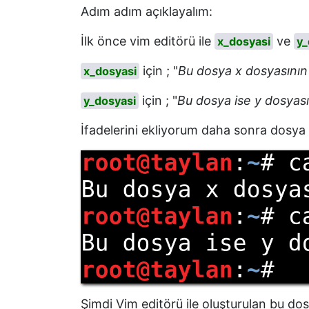
Adım adım açıklayalım:
İlk önce vim editörü ile
ve
x_dosyasi
y_
için ; "
Bu dosya x dosyasının 
x_dosyasi
için ; "
Bu dosya ise y dosyası
y_dosyasi
İfadelerini ekliyorum daha sonra dosya i
Şimdi Vim editörü ile oluşturulan bu dos