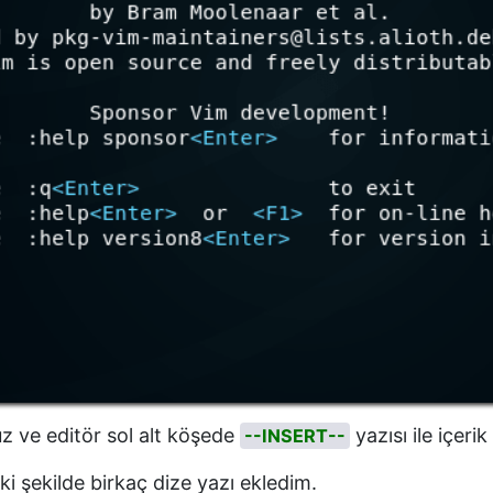
z ve editör sol alt köşede
yazısı ile içeri
--INSERT--
i şekilde birkaç dize yazı ekledim.