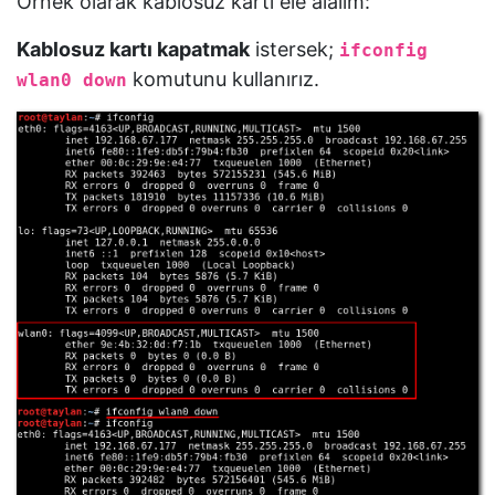
Örnek olarak kablosuz kartı ele alalım:
Kablosuz kartı kapatmak
istersek;
ifconfig
komutunu kullanırız.
wlan0 down