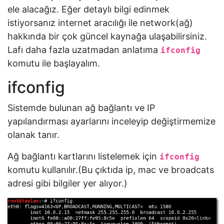
ele alacağız. Eğer detaylı bilgi edinmek
whois
istiyorsanız internet aracılığı ile network(ağ)
hakkında bir çok güncel kaynağa ulaşabilirsiniz.
host
Lafı daha fazla uzatmadan anlatıma
ifconfig
dig
komutu ile başlayalım.
ifconfig
arp
Sistemde bulunan ağ bağlantı ve IP
tcpdump
yapılandırması ayarlarını inceleyip değiştirmemize
olanak tanır.
DNS
Ayarları
Ağ bağlantı kartlarını listelemek için
ifconfig
komutu kullanılır.(Bu çıktıda ip, mac ve broadcats
hosts
adresi gibi bilgiler yer alıyor.)
Dosyası