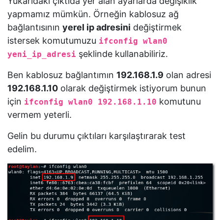
Yukarıdaki çıktıda yer alan ayarlarda değişiklik
yapmamız mümkün. Örneğin kablosuz ağ
bağlantısının
yerel ip adresini
değiştirmek
istersek komutumuzu
ifconfig wlan0
şeklinde kullanabiliriz.
yeni_ip_adresi
Ben kablosuz bağlantımın
192.168.1.9
olan adresi
192.168.1.10
olarak değiştirmek istiyorum bunun
için
komutunu
ifconfig wlan0 192.168.1.10
vermem yeterli.
Gelin bu durumu çıktıları karşılaştırarak test
edelim.