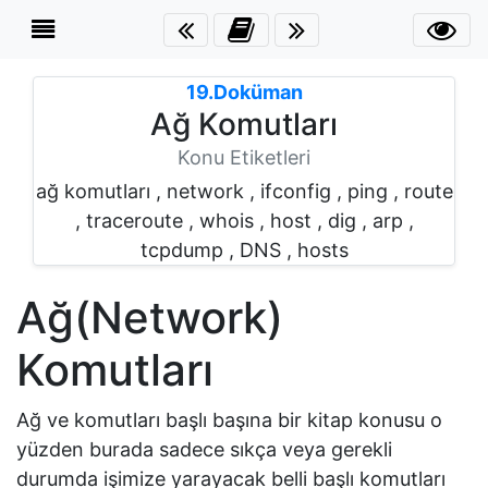
İçerik
Menüsü
×
19.Doküman
Ağ Komutları
Giriş
Konu Etiketleri
ağ komutları , network , ifconfig , ping , route
Ağ
, traceroute , whois , host , dig , arp ,
Komutları
tcpdump , DNS , hosts
ifconfig
Ağ(Network)
ping
Komutları
route
Ağ ve komutları başlı başına bir kitap konusu o
yüzden burada sadece sıkça veya gerekli
traceroute
durumda işimize yarayacak belli başlı komutları