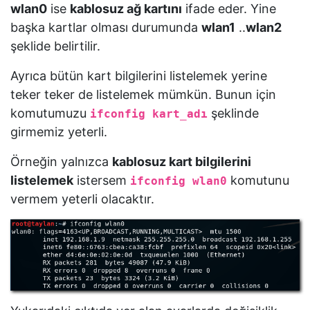
wlan0
ise
kablosuz ağ kartını
ifade eder. Yine
başka kartlar olması durumunda
wlan1
..
wlan2
şeklide belirtilir.
Ayrıca bütün kart bilgilerini listelemek yerine
teker teker de listelemek mümkün. Bunun için
komutumuzu
şeklinde
ifconfig kart_adı
girmemiz yeterli.
Örneğin yalnızca
kablosuz kart bilgilerini
listelemek
istersem
komutunu
ifconfig wlan0
vermem yeterli olacaktır.