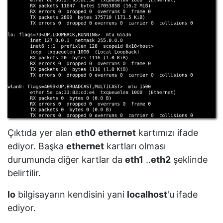
Alıştırmalar
Geri
Bildirim
Çıktıda yer alan
eth0
ethernet
kartımızı ifade
ediyor. Başka
ethernet
kartları olması
durumunda diğer kartlar da
eth1
..
eth2
şeklinde
belirtilir.
lo
bilgisayarın kendisini yani
localhost
'u ifade
ediyor.