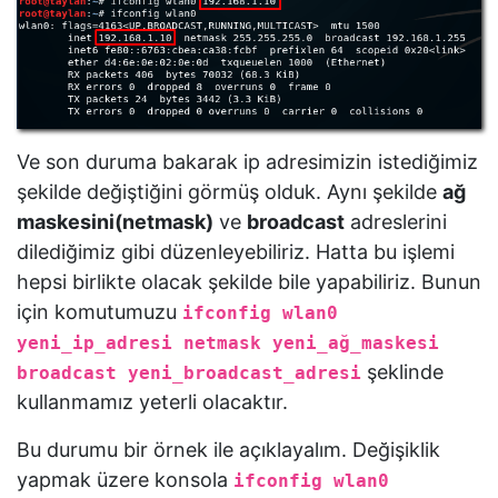
Ve son duruma bakarak ip adresimizin istediğimiz
şekilde değiştiğini görmüş olduk. Aynı şekilde
ağ
maskesini(netmask)
ve
broadcast
adreslerini
dilediğimiz gibi düzenleyebiliriz. Hatta bu işlemi
hepsi birlikte olacak şekilde bile yapabiliriz. Bunun
için komutumuzu
ifconfig wlan0
yeni_ip_adresi netmask yeni_ağ_maskesi
şeklinde
broadcast yeni_broadcast_adresi
kullanmamız yeterli olacaktır.
Bu durumu bir örnek ile açıklayalım. Değişiklik
yapmak üzere konsola
ifconfig wlan0