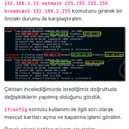
192.168.1.15 netmask 255.255.255.255
komutunu girerek bir
broadcast 192.168.2.255
önceki durumu ile karşılaştıralım.
Çıktıları incelediğimizde istediğimiz doğrultuda
değişikliklerin yapılmış olduğunu gördük.
komutu kullanımı ile ilgili son olarak
ifconfig
mevcut kartları açma ve kapatma işlemi görelim.