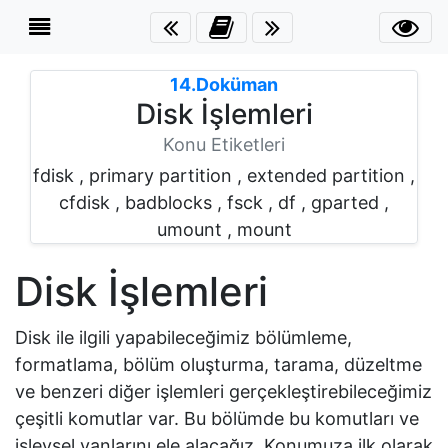
İçerik
Menüsü
×
14.Doküman
Disk İşlemleri
Giriş
Konu Etiketleri
fdisk , primary partition , extended partition ,
Disk
cfdisk , badblocks , fsck , df , gparted ,
İşlemleri
umount , mount
fdisk
Disk İşlemleri
cfdisk
Disk ile ilgili yapabileceğimiz bölümleme,
formatlama, bölüm oluşturma, tarama, düzeltme
badblocks
ve benzeri diğer işlemleri gerçekleştirebileceğimiz
fsck
çeşitli komutlar var. Bu bölümde bu komutları ve
işlevsel yanlarını ele alacağız. Konumuza ilk olarak