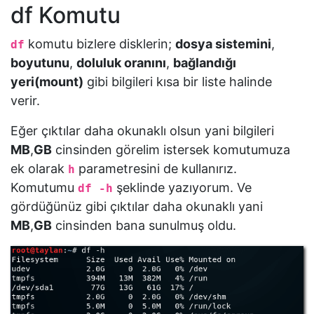
df Komutu
komutu bizlere disklerin;
dosya sistemini
,
df
boyutunu
,
doluluk oranını
,
bağlandığı
yeri(mount)
gibi bilgileri kısa bir liste halinde
verir.
Eğer çıktılar daha okunaklı olsun yani bilgileri
MB
,
GB
cinsinden görelim istersek komutumuza
ek olarak
parametresini de kullanırız.
h
Komutumu
şeklinde yazıyorum. Ve
df -h
gördüğünüz gibi çıktılar daha okunaklı yani
MB
,
GB
cinsinden bana sunulmuş oldu.