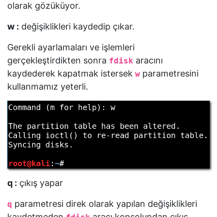
olarak gözüküyor.
w :
değişiklikleri kaydedip çıkar.
Gerekli ayarlamaları ve işlemleri
gerçekleştirdikten sonra
aracını
fdisk
kaydederek kapatmak istersek
parametresini
w
kullanmamız yeterli.
q :
çıkış yapar
parametresi direk olarak yapılan değişiklikleri
q
kaydetmeden
aracı konsolundan çıkış