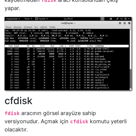
fdisk
yapar.
cfdisk
aracının görsel arayüze sahip
fdisk
versiyonudur. Açmak için
komutu yeterli
cfdisk
olacaktır.