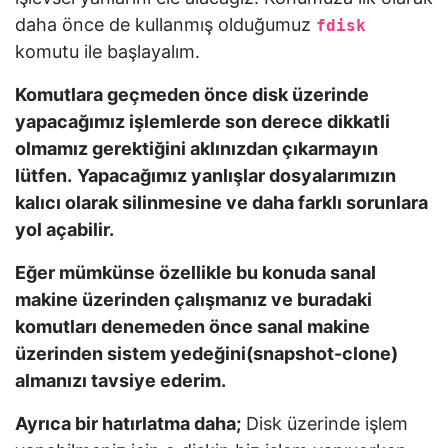
df
daha önce de kullanmış olduğumuz
fdisk
komutu ile başlayalım.
gparted
Komutlara geçmeden önce disk üzerinde
yapacağımız işlemlerde son derece dikkatli
umount
olmamız gerektiğini aklınızdan çıkarmayın
lütfen.
Yapacağımız yanlışlar dosyalarımızın
mount
kalıcı olarak silinmesine ve daha farklı sorunlara
yol açabilir.
Alıştırmalar
Eğer mümkünse özellikle bu konuda sanal
makine üzerinden çalışmanız ve buradaki
Geri
komutları denemeden önce sanal makine
Bildirim
üzerinden sistem yedeğini(snapshot-clone)
almanızı tavsiye ederim.
Ayrıca bir hatırlatma daha;
Disk üzerinde işlem