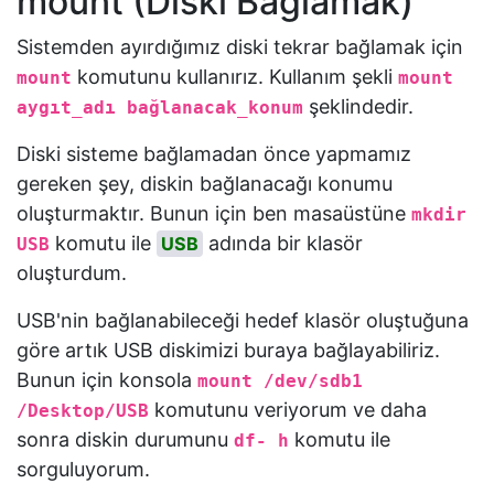
mount (Diski Bağlamak)
Sistemden ayırdığımız diski tekrar bağlamak için
komutunu kullanırız. Kullanım şekli
mount
mount
şeklindedir.
aygıt_adı bağlanacak_konum
Diski sisteme bağlamadan önce yapmamız
gereken şey, diskin bağlanacağı konumu
oluşturmaktır. Bunun için ben masaüstüne
mkdir
komutu ile
adında bir klasör
USB
USB
oluşturdum.
USB'nin bağlanabileceği hedef klasör oluştuğuna
göre artık USB diskimizi buraya bağlayabiliriz.
Bunun için konsola
mount /dev/sdb1
komutunu veriyorum ve daha
/Desktop/USB
sonra diskin durumunu
komutu ile
df- h
sorguluyorum.