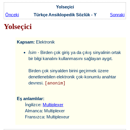
Yolseçici
Önceki
Türkçe Ansiklopedik Sözlük - Y
Sonraki
Yolseçici
Kapsam:
Elektronik
İsim
- Birden çok giriş ya da çıkış sinyalinin ortak
bir bilgi kanalını kullanmasını sağlayan aygıt.
Birden çok sinyalden birini geçirmek üzere
denetlenebilen elektronik çok-konumlu anahtar
devresi.
[anonim]
Eş anlamlılar:
İngilizce:
Multiplexer
Almanca: Multiplexer
Fransızca: Multiplexeur