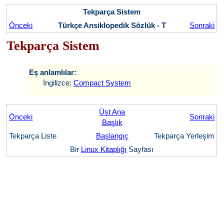
Tekparça Sistem
Önceki
Türkçe Ansiklopedik Sözlük - T
Sonraki
Tekparça Sistem
Eş anlamlılar:
İngilizce:
Compact System
Üst Ana
Önceki
Sonraki
Başlık
Tekparça Liste
Başlangıç
Tekparça Yerleşim
Bir
Linux Kitaplığı
Sayfası