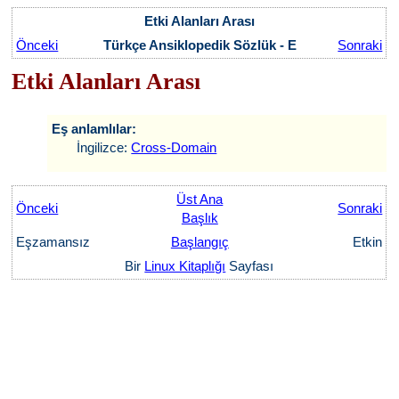
Etki Alanları Arası
Önceki
Türkçe Ansiklopedik Sözlük - E
Sonraki
Etki Alanları Arası
Eş anlamlılar:
İngilizce:
Cross-Domain
Üst Ana
Önceki
Sonraki
Başlık
Eşzamansız
Başlangıç
Etkin
Bir
Linux Kitaplığı
Sayfası