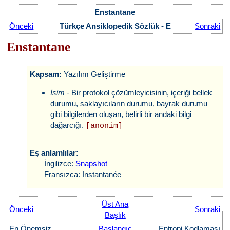
Enstantane
Önceki
Türkçe Ansiklopedik Sözlük - E
Sonraki
Enstantane
Kapsam:
Yazılım Geliştirme
İsim
- Bir protokol çözümleyicisinin, içeriği bellek
durumu, saklayıcıların durumu, bayrak durumu
gibi bilgilerden oluşan, belirli bir andaki bilgi
dağarcığı.
[anonim]
Eş anlamlılar:
İngilizce:
Snapshot
Fransızca: Instantanée
Üst Ana
Önceki
Sonraki
Başlık
En Önemsiz
Başlangıç
Entropi Kodlaması