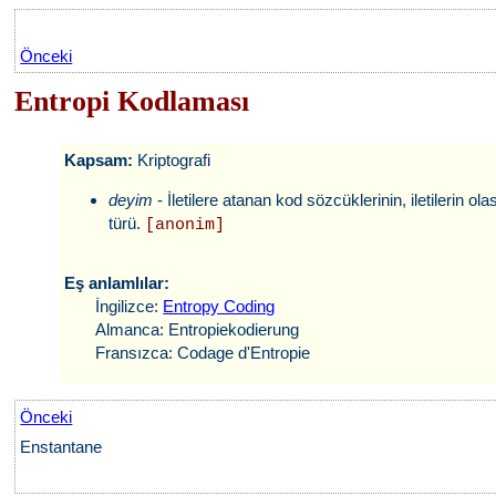
Önceki
Entropi Kodlaması
Kapsam:
Kriptografi
deyim
- İletilere atanan kod sözcüklerinin, iletilerin
türü.
[anonim]
Eş anlamlılar:
İngilizce:
Entropy Coding
Almanca: Entropiekodierung
Fransızca: Codage d'Entropie
Önceki
Enstantane