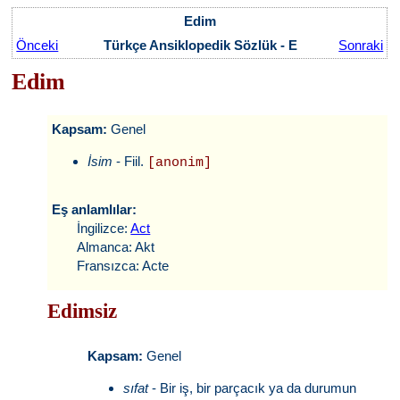
Edim
Önceki
Türkçe Ansiklopedik Sözlük - E
Sonraki
Edim
Kapsam:
Genel
İsim
- Fiil.
[anonim]
Eş anlamlılar:
İngilizce:
Act
Almanca: Akt
Fransızca: Acte
Edimsiz
Kapsam:
Genel
sıfat
- Bir iş, bir parçacık ya da durumun