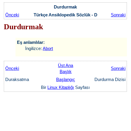
Durdurmak
Önceki
Türkçe Ansiklopedik Sözlük - D
Sonraki
Durdurmak
Eş anlamlılar:
İngilizce:
Abort
Üst Ana
Önceki
Sonraki
Başlık
Duraksatma
Başlangıç
Durdurma Dizisi
Bir
Linux Kitaplığı
Sayfası