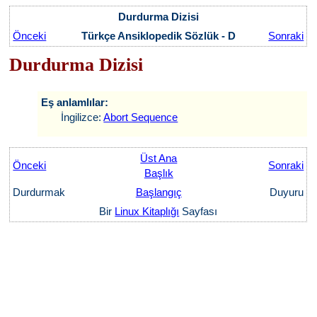
Durdurma Dizisi
Önceki
Türkçe Ansiklopedik Sözlük - D
Sonraki
Durdurma Dizisi
Eş anlamlılar:
İngilizce:
Abort Sequence
Üst Ana
Önceki
Sonraki
Başlık
Durdurmak
Başlangıç
Duyuru
Bir
Linux Kitaplığı
Sayfası