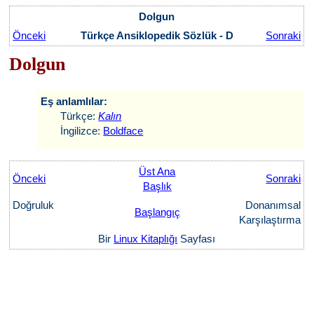
Dolgun
Önceki
Türkçe Ansiklopedik Sözlük - D
Sonraki
Dolgun
Eş anlamlılar:
Türkçe:
Kalın
İngilizce:
Boldface
Üst Ana
Önceki
Sonraki
Başlık
Doğruluk
Donanımsal
Başlangıç
Karşılaştırma
Bir
Linux Kitaplığı
Sayfası