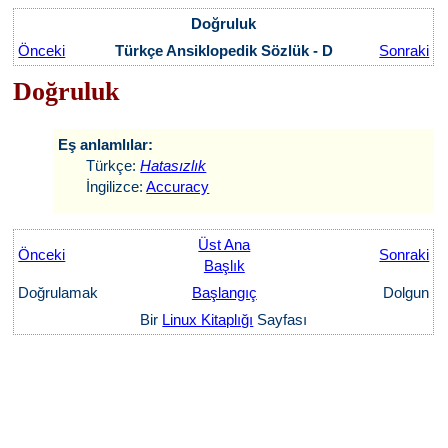
Doğruluk
Önceki
Türkçe Ansiklopedik Sözlük - D
Sonraki
Doğruluk
Eş anlamlılar:
Türkçe:
Hatasızlık
İngilizce:
Accuracy
Üst Ana
Önceki
Sonraki
Başlık
Doğrulamak
Başlangıç
Dolgun
Bir
Linux Kitaplığı
Sayfası