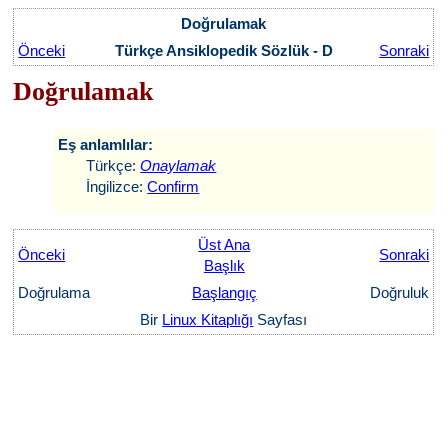
Doğrulamak
Önceki
Türkçe Ansiklopedik Sözlük - D
Sonraki
Doğrulamak
Eş anlamlılar:
Türkçe:
Onaylamak
İngilizce:
Confirm
Üst Ana
Önceki
Sonraki
Başlık
Doğrulama
Başlangıç
Doğruluk
Bir
Linux Kitaplığı
Sayfası