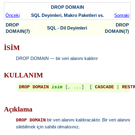
DROP DOMAIN
Önceki
SQL Deyimleri, Makro Paketleri vs.
Sonraki
DROP
DROP
SQL - Dil Deyimleri
DOMAIN(7)
DOMAIN(7)
İSİM
DROP DOMAIN — bir veri alanını kaldırır
KULLANIM
DROP DOMAIN
isim
 [, ...]  [ 
CASCADE
 | 
REST
Açıklama
bir veri alanını kaldıracaktır. Bir veri alanını
DROP DOMAIN
silebilmek için sahibi olmalısınız.