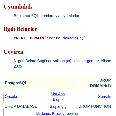
Uyumluluk
Bu komut SQL standardıyla uyumludur.
İlgili Belgeler
.
CREATE DOMAIN
[
create_domain(7)
]
Çeviren
Nilgün Belma Bugüner
<nilgun (at) belgeler·gen·tr>
, Nisan
2005
DROP
PostgreSQL
DOMAIN(7)
Üst Ana
Önceki
Sonraki
Başlık
DROP DATABASE
Başlangıç
DROP FUNCTION
Bir
Linux Kitaplığı
Sayfası