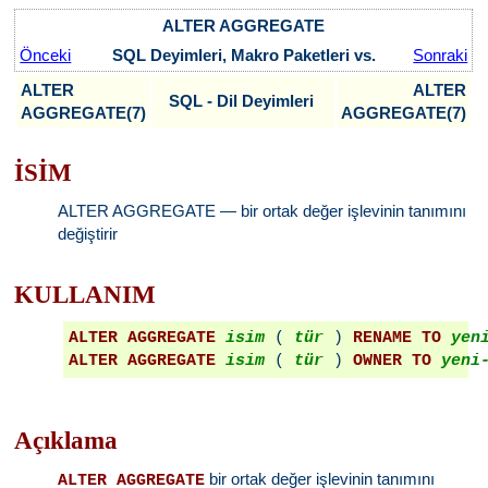
ALTER AGGREGATE
Önceki
SQL Deyimleri, Makro Paketleri vs.
Sonraki
ALTER
ALTER
SQL - Dil Deyimleri
AGGREGATE(7)
AGGREGATE(7)
İSİM
ALTER AGGREGATE — bir ortak değer işlevinin tanımını
değiştirir
KULLANIM
ALTER AGGREGATE
isim
 ( 
tür
 ) 
RENAME TO
yen
ALTER AGGREGATE
isim
 ( 
tür
 ) 
OWNER TO
yeni
Açıklama
bir ortak değer işlevinin tanımını
ALTER AGGREGATE