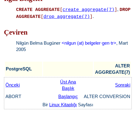
,
CREATE AGGREGATE
[
create_aggregate(7)
]
DROP
.
AGGREGATE
[
drop_aggregate(7)
]
Çeviren
Nilgün Belma Bugüner
<nilgun (at) belgeler·gen·tr>
, Mart
2005
ALTER
PostgreSQL
AGGREGATE(7)
Üst Ana
Önceki
Sonraki
Başlık
ABORT
Başlangıç
ALTER CONVERSION
Bir
Linux Kitaplığı
Sayfası