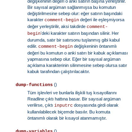
değişkeninin değeri o anki satırın başına yerleştirilir.
Bir sayısal argüman sağlanmışsa bu komutun
değiştirilmesine sebep olur: eğer satırın başındaki
karakter
değeri ile eşleşmiyorsa
comment-begin
değer yerleştirilir, aksi takdirde
comment-
'deki karakter satırın başından silinir. Her
begin
durumda, satır bir satırsonu tuşlanmış gibi kabul
edilir.
değişkeninin öntanımlı
comment-begin
değeri bu komutun o anki satırı bir kabuk açıklaması
yapmasına sebep olur. Eğer bir sayısal argüman
açıklama karakterinin silinmesine sebep olursa satır
kabuk tarafından çalıştırılacaktır.
()
dump-functions
Tüm işlevleri ve bunlarla ilişkili tuş kısayollarını
Readline çıktı hattına basar. Bir sayısal argüman
verilirse, çıktı
dosyasında girdi olarak
inputrc
kullanılabilecek biçemde basılır. Bu komuta
öntanımlı olarak bir kısayol atanmamıştır.
()
dump-variables