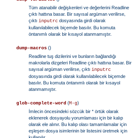
Tüm atanabilir değişkenleri ve değerlerini Readline
çıktı hattına basar. Bir sayısal argüman verilirse,
çıktı
dosyasında girdi olarak
inputrc
kullanılabilecek biçemde basılır. Bu komuta
öntanımlı olarak bir kısayol atanmamıştır.
()
dump-macros
Readline tuş dizilerini ve bunların bağlandığı
makrolarla dizgeleri Readline çıktı hattına basar. Bir
sayısal argüman verilirse, çıktı
inputrc
dosyasında girdi olarak kullanılabilecek biçemde
basılır. Bu komuta öntanımlı olarak bir kısayol
atanmamıştır.
(
)
glob-complete-word
M-g
İmlecin öncesindeki sözcük bir * örtük olarak
eklenerek dosyayolu yorumlaması için bir kalıp
olarak ele alınır. Bu kalıp olası tamamlamalar için
eşleşen dosya isimlerinin bir listesini üretmek için
kullanılır.