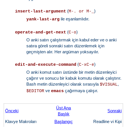
(
)
insert-last-argument
M-. or M-_
ile eşanlamlıdır.
yank-last-arg
(
)
operate-and-get-next
C-o
O anki satırı çalıştırmak için kabul eder ve o anki
satıra göreli sonraki satırı düzenlemek için
geçmişten alır. Her argüman yoksayılır.
(
)
edit-and-execute-command
C-xC-e
O anki komut satırı üstünde bir metin düzenleyici
çağırır ve sonucu bir kabuk komutu olarak çalıştırır.
Bash metin düzenleyici olarak sırasıyla
,
$VISUAL
ve
çağırmaya çalışır.
$EDITOR
emacs
Üst Ana
Önceki
Sonraki
Başlık
Klavye Makroları
Başlangıç
Readline vi Kipi