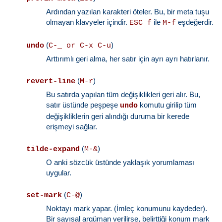
Ardından yazılan karakteri öteler. Bu, bir meta tuşu
olmayan klavyeler içindir.
ile
eşdeğerdir.
ESC f
M-f
(
)
undo
C-_ or C-x C-u
Arttırımlı geri alma, her satır için ayrı ayrı hatırlanır.
(
)
revert-line
M-r
Bu satırda yapılan tüm değişiklikleri geri alır. Bu,
satır üstünde peşpeşe
komutu girilip tüm
undo
değişikliklerin geri alındığı duruma bir kerede
erişmeyi sağlar.
(
)
tilde-expand
M-&
O anki sözcük üstünde yaklaşık yorumlaması
uygular.
(
)
set-mark
C-@
Noktayı mark yapar. (İmleç konumunu kaydeder).
Bir sayısal argüman verilirse, belirttiği konum mark