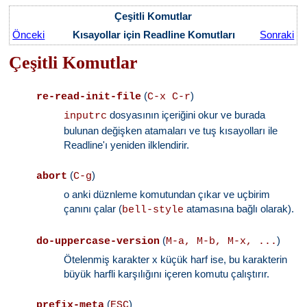
Çeşitli Komutlar
Önceki
Kısayollar için Readline Komutları
Sonraki
Çeşitli Komutlar
(
)
re-read-init-file
C-x C-r
dosyasının içeriğini okur ve burada
inputrc
bulunan değişken atamaları ve tuş kısayolları ile
Readline'ı yeniden ilklendirir.
(
)
abort
C-g
o anki düznleme komutundan çıkar ve uçbirim
çanını çalar (
atamasına bağlı olarak).
bell-style
(
)
do-uppercase-version
M-a, M-b, M-x, ...
Ötelenmiş karakter x küçük harf ise, bu karakterin
büyük harfli karşılığını içeren komutu çalıştırır.
(
)
prefix-meta
ESC