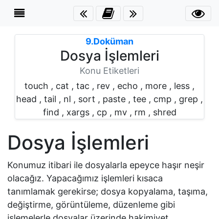
İçerik
Menüsü
×
9.Doküman
Dosya İşlemleri
Giriş
Konu Etiketleri
touch , cat , tac , rev , echo , more , less ,
Dosya
head , tail , nl , sort , paste , tee , cmp , grep ,
İşlemleri
find , xargs , cp , mv , rm , shred
touch
Dosya İşlemleri
cat
Konumuz itibari ile dosyalarla epeyce haşır neşir
olacağız. Yapacağımız işlemleri kısaca
tac
tanımlamak gerekirse; dosya kopyalama, taşıma,
rev
değiştirme, görüntüleme, düzenleme gibi
işlemelerle dosyalar üzerinde hakimiyet