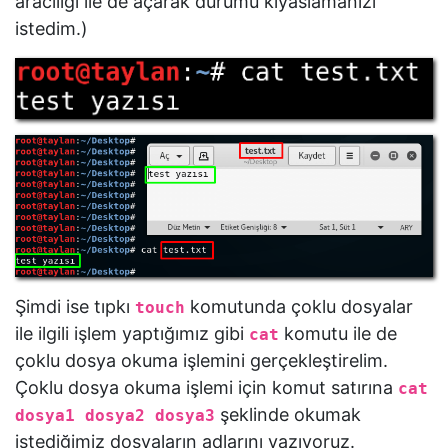
aracılığı ile de açarak durumu kıyaslamanızı
istedim.)
Şimdi ise tıpkı
komutunda çoklu dosyalar
touch
ile ilgili işlem yaptığımız gibi
komutu ile de
cat
çoklu dosya okuma işlemini gerçekleştirelim.
Çoklu dosya okuma işlemi için komut satırına
cat
şeklinde okumak
dosya1 dosya2 dosya3
istediğimiz dosyaların adlarını yazıyoruz.