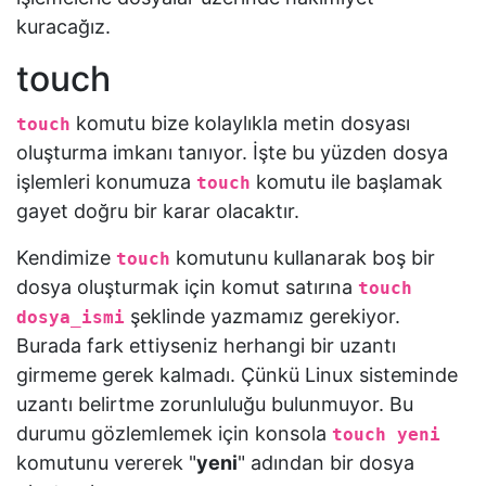
echo
kuracağız.
touch
more
komutu bize kolaylıkla metin dosyası
touch
less
oluşturma imkanı tanıyor. İşte bu yüzden dosya
işlemleri konumuza
komutu ile başlamak
touch
head-
gayet doğru bir karar olacaktır.
tail
Kendimize
komutunu kullanarak boş bir
touch
nl
dosya oluşturmak için komut satırına
touch
şeklinde yazmamız gerekiyor.
dosya_ismi
sort
Burada fark ettiyseniz herhangi bir uzantı
girmeme gerek kalmadı. Çünkü Linux sisteminde
paste
uzantı belirtme zorunluluğu bulunmuyor. Bu
durumu gözlemlemek için konsola
touch yeni
tee
komutunu vererek "
yeni
" adından bir dosya