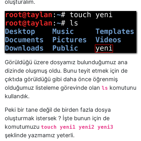
oluşturalım.
cmp
grep
find
xargs
Görüldüğü üzere dosyamız bulunduğumuz ana
dizinde oluşmuş oldu. Bunu teyit etmek için de
cp
çıktıda görüldüğü gibi daha önce öğrenmiş
mv
olduğumuz listeleme görevinde olan
komutunu
ls
kullandık.
rm
Peki bir tane değil de birden fazla dosya
oluşturmak istersek ? İşte bunun için de
shred
komutumuzu
touch yeni1 yeni2 yeni3
şeklinde yazmamız yeterli.