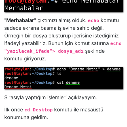
"
Merhabalar
" çıktımızı almış olduk.
komutu
echo
sadece ekrana basma işlevine sahip değil.
Örneğin bir dosya oluşturup içerisine istediğimiz
ifadeyi yazabiliriz. Bunun için komut satırına
echo
şeklinde
"yazılacak_ifade"> dosya_adı
komutu giriyoruz.
Sırasıyla yaptığım işlemleri açıklayayım.
İlk önce
komutu ile masaüstü
cd Desktop
konumuna geldim.