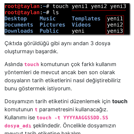
Alıştırmalar
Geri
Bildirim
Çıktıda görüldüğü gibi aynı andan 3 dosya
oluşturmayı başardık.
Aslında
komutunun çok farklı kullanım
touch
yöntemleri de mevcut ancak ben son olarak
dosyaların tarih etiketlerini nasıl değiştirebiliriz
bunu göstermek istiyorum.
Dosyamızın tarih etiketini düzenlemek için
touch
komutunun
parametresini kullanacağız.
t
Kullanımı ise
touch -t YYYYAAGGSSDD.SS
şeklindedir. Öncelikle dosyamızın
dosya_adı
mevcut tarih etiketine bakalım.