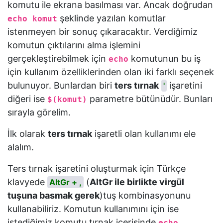
komutu ile ekrana basılması var. Ancak doğrudan
şeklinde yazılan komutlar
echo komut
istenmeyen bir sonuç çıkaracaktır. Verdiğimiz
komutun çıktılarını alma işlemini
gerçekleştirebilmek için
komutunun bu iş
echo
için kullanım özelliklerinden olan iki farklı seçenek
bulunuyor. Bunlardan biri
ters tırnak
işaretini
'
diğeri ise
parametre bütünüdür. Bunları
$(komut)
sırayla görelim.
İlk olarak
ters tırnak
işaretli olan kullanımı ele
alalım.
Ters tırnak işaretini oluşturmak için Türkçe
klavyede
(
AltGr ile birlikte virgül
AltGr + ,
tuşuna basmak gerek
)tuş kombinasyonunu
kullanabiliriz. Komutun kullanımını için ise
istediğimiz komutu tırnak içerisinde
echo