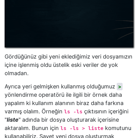
Gördüğünüz gibi yeni eklediğimiz veri dosyamızın
içine işlenmiş oldu üstelik eski veriler de yok
olmadan.
Ayrıca yeri gelmişken kullanmış olduğumuz
>
yönlendirme operatörü ile ilgili bir örnek daha
yapalım ki kullanım alanının biraz daha farkına
varmış olalım. Örneğin
çıktısının içeriğini
ls -ls
"
liste
" adında bir dosya oluşturarak içerisine
aktaralım. Bunun için
komutunu
ls -ls > liste
kullanabiliriz. Şayet yeni dosya oluşturmak