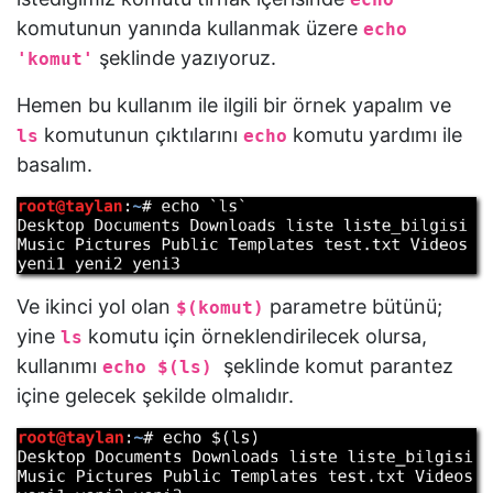
komutunun yanında kullanmak üzere
echo
şeklinde yazıyoruz.
'komut'
Hemen bu kullanım ile ilgili bir örnek yapalım ve
komutunun çıktılarını
komutu yardımı ile
ls
echo
basalım.
Ve ikinci yol olan
parametre bütünü;
$(komut)
yine
komutu için örneklendirilecek olursa,
ls
kullanımı
şeklinde komut parantez
echo $(ls)
içine gelecek şekilde olmalıdır.