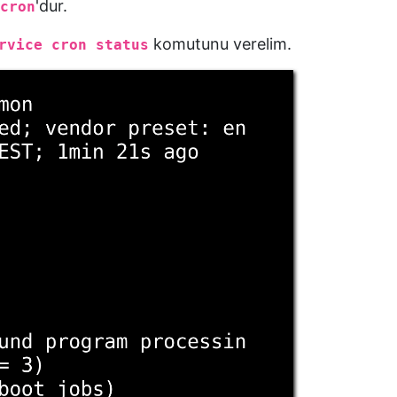
'dur.
cron
komutunu verelim.
rvice cron status