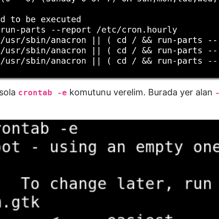
sola
komutunu verelim. Burada yer alan
crontab -e