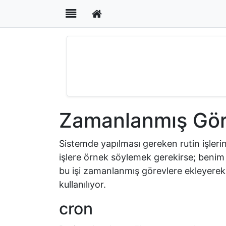
İçerik
Menüsü
×
Giriş
Zamanlanmış
Görevler
Zamanlanmış Gör
cron
Sistemde yapılması gereken rutin işleri
işlere örnek söylemek gerekirse; benim
Örnekler
bu işi zamanlanmış görevlere ekleyerek
kullanılıyor.
Alıştırmalar
cron