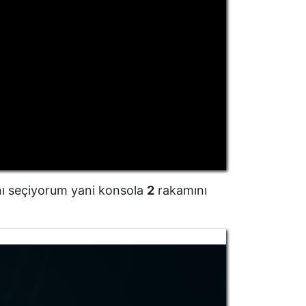
ı seçiyorum yani konsola
2
rakamını