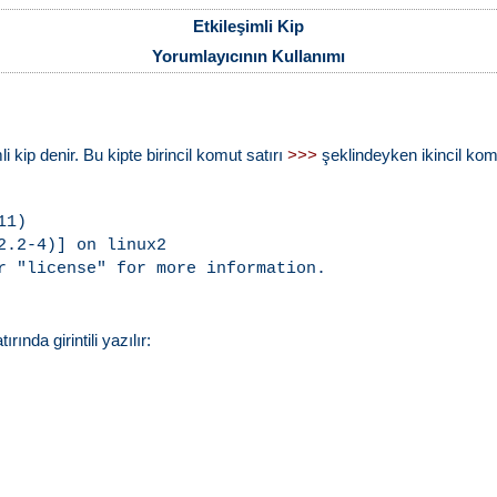
Etkileşimli Kip
Yorumlayıcının Kullanımı
i kip denir. Bu kipte birincil komut satırı
şeklindeyken ikincil kom
>>>
1)

.2-4)] on linux2

r "license" for more information.

ırında girintili yazılır: