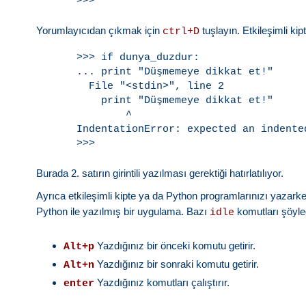
Yorumlayıcıdan çıkmak için
tuşlayın. Etkileşimli ki
ctrl+D
>>> if dunya_duzdur:

... print "Düşmemeye dikkat et!"

  File "<stdin>", line 2

    print "Düşmemeye dikkat et!"

        ^

IndentationError: expected an indented
Burada 2. satırın girintili yazılması gerektiği hatırlatılıyor.
Ayrıca etkileşimli kipte ya da Python programlarınızı yazarken
Python ile yazılmış bir uygulama. Bazı
komutları şöyled
idle
Yazdığınız bir önceki komutu getirir.
Alt+p
Yazdığınız bir sonraki komutu getirir.
Alt+n
Yazdığınız komutları çalıştırır.
enter