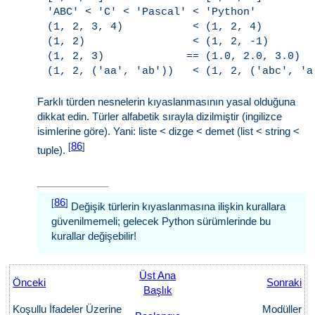
'ABC' < 'C' < 'Pascal' < 'Python'

(1, 2, 3, 4)           < (1, 2, 4)

(1, 2)                 < (1, 2, -1)

(1, 2, 3)             == (1.0, 2.0, 3.0)

Farklı türden nesnelerin kıyaslanmasının yasal olduğuna
dikkat edin. Türler alfabetik sırayla dizilmiştir (ingilizce
isimlerine göre). Yani: liste < dizge < demet (list < string <
86
[
]
tuple).
86
[
]
Değişik türlerin kıyaslanmasına ilişkin kurallara
güvenilmemeli; gelecek Python sürümlerinde bu
kurallar değişebilir!
Üst Ana
Önceki
Sonraki
Başlık
Koşullu İfadeler Üzerine
Modüller