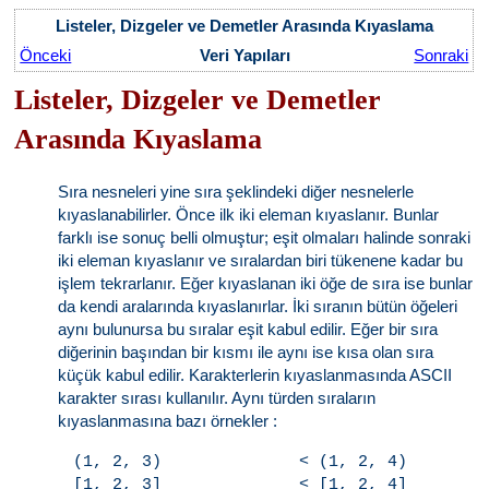
Listeler, Dizgeler ve Demetler Arasında Kıyaslama
Önceki
Veri Yapıları
Sonraki
Listeler, Dizgeler ve Demetler
Arasında Kıyaslama
Sıra nesneleri yine sıra şeklindeki diğer nesnelerle
kıyaslanabilirler. Önce ilk iki eleman kıyaslanır. Bunlar
farklı ise sonuç belli olmuştur; eşit olmaları halinde sonraki
iki eleman kıyaslanır ve sıralardan biri tükenene kadar bu
işlem tekrarlanır. Eğer kıyaslanan iki öğe de sıra ise bunlar
da kendi aralarında kıyaslanırlar. İki sıranın bütün öğeleri
aynı bulunursa bu sıralar eşit kabul edilir. Eğer bir sıra
diğerinin başından bir kısmı ile aynı ise kısa olan sıra
küçük kabul edilir. Karakterlerin kıyaslanmasında ASCII
karakter sırası kullanılır. Aynı türden sıraların
kıyaslanmasına bazı örnekler :
(1, 2, 3)              < (1, 2, 4)

[1, 2, 3]              < [1, 2, 4]
