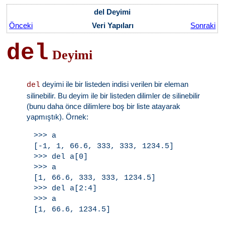
del Deyimi
Önceki
Veri Yapıları
Sonraki
del
Deyimi
deyimi ile bir listeden indisi verilen bir eleman
del
silinebilir. Bu deyim ile bir listeden dilimler de silinebilir
(bunu daha önce dilimlere boş bir liste atayarak
yapmıştık). Örnek:
>>> a

[-1, 1, 66.6, 333, 333, 1234.5]

>>> del a[0]

>>> a

[1, 66.6, 333, 333, 1234.5]

>>> del a[2:4]

>>> a
