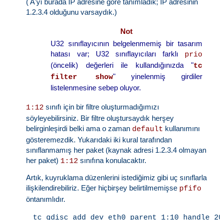
( A'yı burada IP adresine göre tanımladık; IP adresinin
1.2.3.4 olduğunu varsaydık.)
Not
U32 sınıflayıcının belgelenmemiş bir tasarım
hatası var; U32 sınıflayıcıları farklı
prio
(öncelik) değerleri ile kullandığınızda "
tc
" yinelenmiş girdiler
filter show
listelenmesine sebep oluyor.
sınıfı için bir filtre oluşturmadığımızı
1:12
söyleyebilirsiniz. Bir filtre oluştursaydık herşey
belirginleşirdi belki ama o zaman
kullanımını
default
gösteremezdik. Yukarıdaki iki kural tarafından
sınıflanmamış her paket (kaynak adresi 1.2.3.4 olmayan
her paket)
sınıfına konulacaktır.
1:12
Artık, kuyruklama düzenlerini istediğimiz gibi uç sınıflarla
ilişkilendirebiliriz. Eğer hiçbirşey belirtilmemişse
pfifo
öntanımlıdır.
tc qdisc add dev eth0 parent 1:10 handle 20