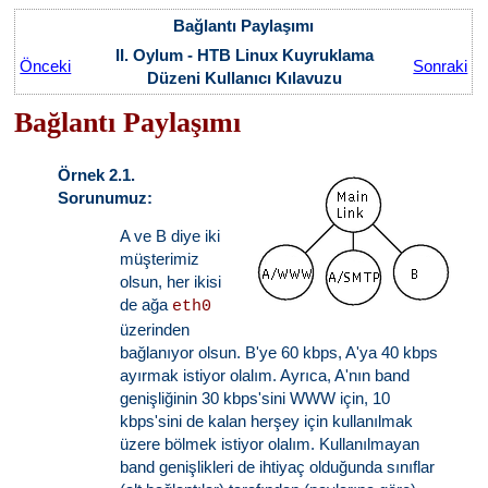
Bağlantı Paylaşımı
II. Oylum - HTB Linux Kuyruklama
Önceki
Sonraki
Düzeni Kullanıcı Kılavuzu
Bağlantı Paylaşımı
Örnek 2.1.
Sorunumuz:
A ve B diye iki
müşterimiz
olsun, her ikisi
de ağa
eth0
üzerinden
bağlanıyor olsun. B'ye 60 kbps, A'ya 40 kbps
ayırmak istiyor olalım. Ayrıca, A'nın band
genişliğinin 30 kbps'sini WWW için, 10
kbps'sini de kalan herşey için kullanılmak
üzere bölmek istiyor olalım. Kullanılmayan
band genişlikleri de ihtiyaç olduğunda sınıflar