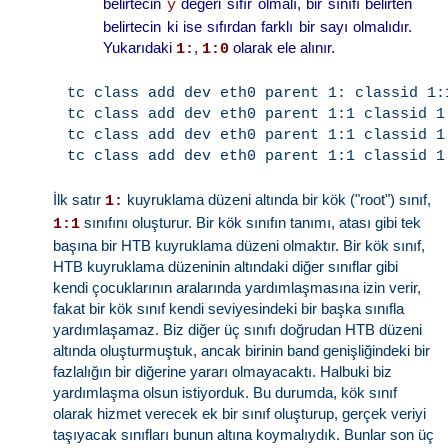
belirtecin
değeri sıfır olmalı, bir sınıfı belirten
y
belirtecin ki ise sıfırdan farklı bir sayı olmalıdır.
Yukarıdaki
,
olarak ele alınır.
1:
1:0
tc class add dev eth0 parent 1: classid 1:
tc class add dev eth0 parent 1:1 classid 1
tc class add dev eth0 parent 1:1 classid 1
İlk satır
kuyruklama düzeni altında bir kök ("root") sınıf,
1:
sınıfını oluşturur. Bir kök sınıfın tanımı, atası gibi tek
1:1
başına bir HTB kuyruklama düzeni olmaktır. Bir kök sınıf,
HTB kuyruklama düzeninin altındaki diğer sınıflar gibi
kendi çocuklarının aralarında yardımlaşmasına izin verir,
fakat bir kök sınıf kendi seviyesindeki bir başka sınıfla
yardımlaşamaz. Biz diğer üç sınıfı doğrudan HTB düzeni
altında oluşturmuştuk, ancak birinin band genişliğindeki bir
fazlalığın bir diğerine yararı olmayacaktı. Halbuki biz
yardımlaşma olsun istiyorduk. Bu durumda, kök sınıf
olarak hizmet verecek ek bir sınıf oluşturup, gerçek veriyi
taşıyacak sınıfları bunun altına koymalıydık. Bunlar son üç