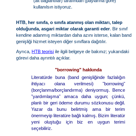
(alt bağlantılar) tarafından (paylarına göre)
kullanılsın istiyoruz.
HTB, her sınıfa, o sınıfa atanmış olan miktarı, talep
olduğunda, asgari miktar olarak garanti eder
. Bir sınıf
kendine adanmış miktardan daha azını isterse, kalan band
genişliği hizmet isteyen diğer sınıflara dağıtılır.
Ayrıca,
HTB teorisi
ile ilgili belgeye de bakınız; yukarıdaki
görevi daha ayrıntılı açıklar.
"borrowing" hakkında
Literatürde buna (band genişliğinde fazlalığın
ihtiyacı olana verilmesi) "borrowing"
(borçlanma/borçlandırma) deniyormuş. Bence
"yardımlaşma" amaca daha uygun; çünkü,
planlı bir geri ödeme durumu sözkonusu değil.
Yazar da bunu belirtmiş ama bir terim
önermeyip literatüre bağlı kalmış. Bizim literatür
yeni oluştuğu için biz en uygun terimi
seçebiliriz.