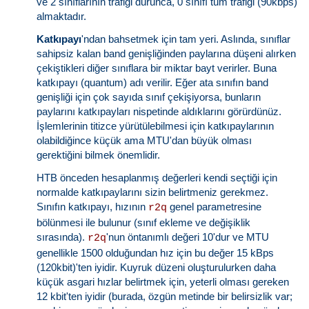
ve 2 sınıflarının trafiği durunca, 0 sınıfı tüm trafiği (90kbps)
almaktadır.
Katkıpayı
'ndan bahsetmek için tam yeri. Aslında, sınıflar
sahipsiz kalan band genişliğinden paylarına düşeni alırken
çekiştikleri diğer sınıflara bir miktar bayt verirler. Buna
katkıpayı (quantum) adı verilir. Eğer ata sınıfın band
genişliği için çok sayıda sınıf çekişiyorsa, bunların
paylarını katkıpayları nispetinde aldıklarını görürdünüz.
İşlemlerinin titizce yürütülebilmesi için katkıpaylarının
olabildiğince küçük ama MTU'dan büyük olması
gerektiğini bilmek önemlidir.
HTB önceden hesaplanmış değerleri kendi seçtiği için
normalde katkıpaylarını sizin belirtmeniz gerekmez.
Sınıfın katkıpayı, hızının
genel parametresine
r2q
bölünmesi ile bulunur (sınıf ekleme ve değişiklik
sırasında).
'nun öntanımlı değeri 10'dur ve MTU
r2q
genellikle 1500 olduğundan hız için bu değer 15 kBps
(120kbit)'ten iyidir. Kuyruk düzeni oluşturulurken daha
küçük asgari hızlar belirtmek için, yeterli olması gereken
12 kbit'ten iyidir (burada, özgün metinde bir belirsizlik var;