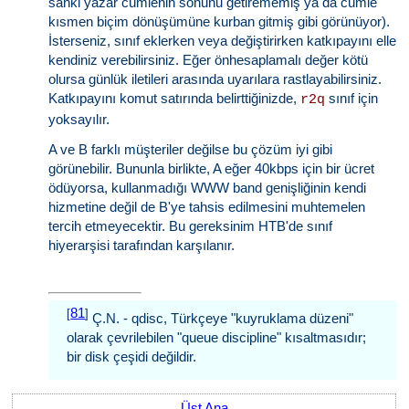
sanki yazar cümlenin sonunu getirememiş ya da cümle
kısmen biçim dönüşümüne kurban gitmiş gibi görünüyor).
İsterseniz, sınıf eklerken veya değiştirirken katkıpayını elle
kendiniz verebilirsiniz. Eğer önhesaplamalı değer kötü
olursa günlük iletileri arasında uyarılara rastlayabilirsiniz.
Katkıpayını komut satırında belirttiğinizde,
sınıf için
r2q
yoksayılır.
A ve B farklı müşteriler değilse bu çözüm iyi gibi
görünebilir. Bununla birlikte, A eğer 40kbps için bir ücret
ödüyorsa, kullanmadığı WWW band genişliğinin kendi
hizmetine değil de B'ye tahsis edilmesini muhtemelen
tercih etmeyecektir. Bu gereksinim HTB'de sınıf
hiyerarşisi tarafından karşılanır.
81
[
]
Ç.N. - qdisc, Türkçeye "kuyruklama düzeni"
olarak çevrilebilen "queue discipline" kısaltmasıdır;
bir disk çeşidi değildir.
Üst Ana