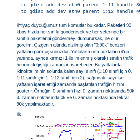
tc qdisc add dev eth0 parent 1:11 handle 30
İhtiyaç duyduğumuz tüm komutlar bu kadar. Paketleri 90
kbps hızda her sınıfa gönderirsek ve her seferinde bir
sınıfın paketlerini göndermeyi durdurursak, ne olur
görelim. Çizgenin altında dizilmiş olan "0:90k" benzeri
yaftaları görmüşsünüzdür. Yaftaların orta noktaları (9'un
yanında, ayrıca kırmızı 1 ile imlenmiş olarak) sınıfın trafik
hızının değiştiği zamanları işaret eder. Bu yaftalarda
ikinokta iminin solunda kalan sayı sınıfı (1:10 sınıfı için 0,
1:11 sınıfı için 1, 1:12 sınıfı için 2), sağındaki sayı ise
yaftanın işaret ettiği zamanda başlatılan trafiğin hızını
gösterir. Örneğin, 0 sınıfının hızı 0. zaman noktasında 90k,
3. zaman noktasında 0k ve 6. zaman noktasında tekrar
90k yapılmaktadır.
İlk