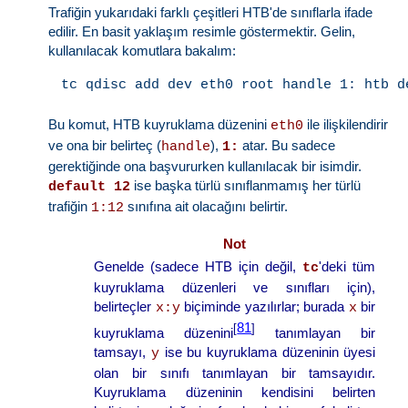
Trafiğin yukarıdaki farklı çeşitleri HTB'de sınıflarla ifade
edilir. En basit yaklaşım resimle göstermektir. Gelin,
kullanılacak komutlara bakalım:
Bu komut, HTB kuyruklama düzenini
ile ilişkilendirir
eth0
ve ona bir belirteç (
),
atar. Bu sadece
handle
1:
gerektiğinde ona başvururken kullanılacak bir isimdir.
ise başka türlü sınıflanmamış her türlü
default 12
trafiğin
sınıfına ait olacağını belirtir.
1:12
Not
Genelde (sadece HTB için değil,
'deki tüm
tc
kuyruklama düzenleri ve sınıfları için),
belirteçler
biçiminde yazılırlar; burada
bir
x:y
x
81
[
]
kuyruklama düzenini
tanımlayan bir
tamsayı,
ise bu kuyruklama düzeninin üyesi
y
olan bir sınıfı tanımlayan bir tamsayıdır.
Kuyruklama düzeninin kendisini belirten