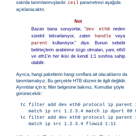
satırda tanımlanmışlardır.
parametresi aşağıda
ceil
açıklanacaktır.
Not
Bazan bana soruyorlar, "
neden
dev eth0
sürekli tekrarlanıyor, zaten
veya
handle
kullanılıyor." diye. Bunun sebebi
parent
belirteçlerin arabirime özgü olmaları, yani, eth0
ve eth1'in her ikisi de kendi 1:1 sınıfına sahip
olabilir.
Ayrıca, hangi paketlerin hangi sınıflara ait olacaklarını da
tanımlamalıyız. Bu gerçekte HTB düzeni ile ilgili değildir.
Ayrıntılar için tc filter belgesine bakınız. Komutlar şöyle
görünecektir:
tc filter add dev eth0 protocol ip parent 1
   match ip src 1.2.3.4 match ip dport 80 
tc filter add dev eth0 protocol ip parent 1