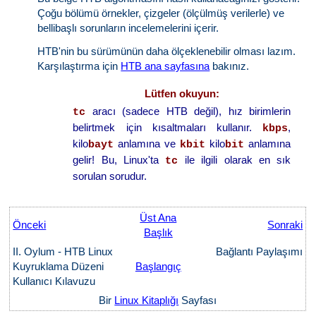
Çoğu bölümü örnekler, çizgeler (ölçülmüş verilerle) ve
bellibaşlı sorunların incelemelerini içerir.
HTB'nin bu sürümünün daha ölçeklenebilir olması lazım.
Karşılaştırma için
HTB ana sayfasına
bakınız.
Lütfen okuyun:
aracı (sadece HTB değil), hız birimlerin
tc
belirtmek için kısaltmaları kullanır.
,
kbps
kilo
anlamına ve
kilo
anlamına
bayt
kbit
bit
gelir! Bu, Linux'ta
ile ilgili olarak en sık
tc
sorulan sorudur.
Üst Ana
Önceki
Sonraki
Başlık
II. Oylum - HTB Linux
Bağlantı Paylaşımı
Kuyruklama Düzeni
Başlangıç
Kullanıcı Kılavuzu
Bir
Linux Kitaplığı
Sayfası