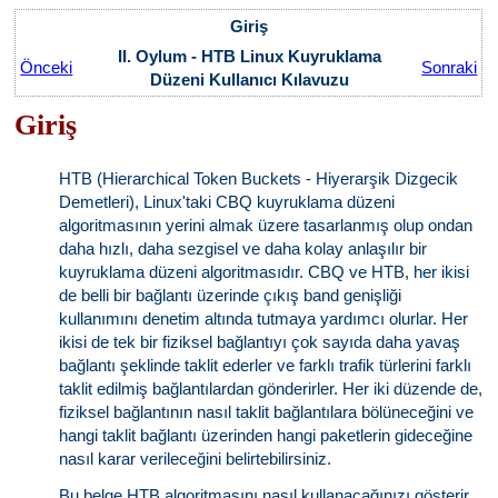
Giriş
II. Oylum - HTB Linux Kuyruklama
Önceki
Sonraki
Düzeni Kullanıcı Kılavuzu
Giriş
HTB (Hierarchical Token Buckets - Hiyerarşik Dizgecik
Demetleri), Linux'taki CBQ kuyruklama düzeni
algoritmasının yerini almak üzere tasarlanmış olup ondan
daha hızlı, daha sezgisel ve daha kolay anlaşılır bir
kuyruklama düzeni algoritmasıdır. CBQ ve HTB, her ikisi
de belli bir bağlantı üzerinde çıkış band genişliği
kullanımını denetim altında tutmaya yardımcı olurlar. Her
ikisi de tek bir fiziksel bağlantıyı çok sayıda daha yavaş
bağlantı şeklinde taklit ederler ve farklı trafik türlerini farklı
taklit edilmiş bağlantılardan gönderirler. Her iki düzende de,
fiziksel bağlantının nasıl taklit bağlantılara bölüneceğini ve
hangi taklit bağlantı üzerinden hangi paketlerin gideceğine
nasıl karar verileceğini belirtebilirsiniz.
Bu belge HTB algoritmasını nasıl kullanacağınızı gösterir.