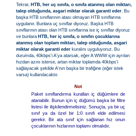
Tekrar,
HTB, her uç sınıfa, o sınıfa atanmış olan miktarı,
talep olduğunda, asgari miktar olarak garanti eder
. Bu
başka HTB sınıflarının atası olmayan HTB sınıflarına
uygulanır. Bunlara uç sınıflar diyoruz. Başka HTB
sınıflarının atası olan HTB sınıflarına ise iç sınıflar diyoruz
ve bunlara
HTB, her iç sınıfa, o sınıfın çocuklarına
atanmış olan toplam miktarı, talep olduğunda, asgari
miktar olarak garanti eder
kuralını uyguluyoruz. Bu
durumda, 40kbps'i A'ya atarsak, eğer A WWW için ayrılan
hızdan azını isterse, artan miktar toplamda 40kbps'i
sağlayacak şekilde A'nın başka bir trafiğine (eğer istek
varsa) kullanılacaktır.
Not
Paket sınıflandırma kuralları iç düğümlere de
atanabilir. Bunun için iç düğümü başka bir filtre
listesi ile ilişkilendirmelisiniz. Sonuçta, ya bir uç
sınıf ya da özel bir 1:0 sınıfı elde edilmesi
gerekir. Bir ata sınıf için sağlanan hız onun
çocuklarının hızlarının toplamı olmalıdır.