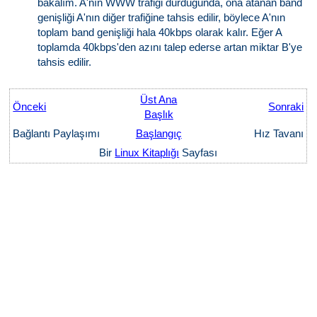
bakalım. A'nın WWW trafiği durduğunda, ona atanan band
genişliği A'nın diğer trafiğine tahsis edilir, böylece A'nın
toplam band genişliği hala 40kbps olarak kalır. Eğer A
toplamda 40kbps'den azını talep ederse artan miktar B'ye
tahsis edilir.
Üst Ana
Önceki
Sonraki
Başlık
Bağlantı Paylaşımı
Başlangıç
Hız Tavanı
Bir
Linux Kitaplığı
Sayfası