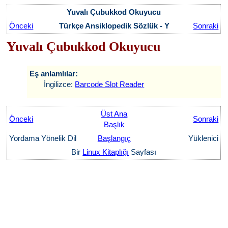
Yuvalı Çubukkod Okuyucu
Önceki
Türkçe Ansiklopedik Sözlük - Y
Sonraki
Yuvalı Çubukkod Okuyucu
Eş anlamlılar:
İngilizce:
Barcode Slot Reader
Üst Ana
Önceki
Sonraki
Başlık
Yordama Yönelik Dil
Başlangıç
Yüklenici
Bir
Linux Kitaplığı
Sayfası