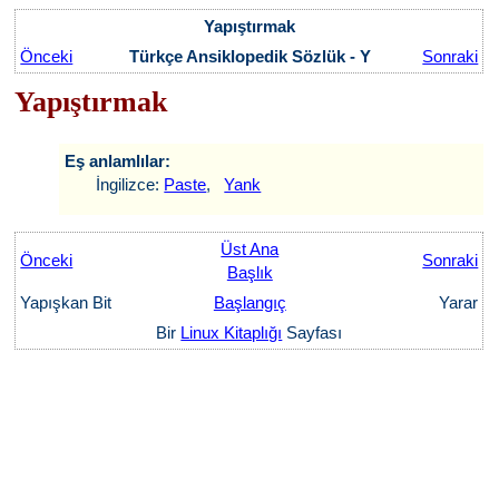
Yapıştırmak
Önceki
Türkçe Ansiklopedik Sözlük - Y
Sonraki
Yapıştırmak
Eş anlamlılar:
İngilizce:
Paste
,
Yank
Üst Ana
Önceki
Sonraki
Başlık
Yapışkan Bit
Başlangıç
Yarar
Bir
Linux Kitaplığı
Sayfası