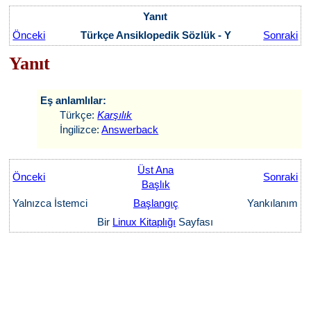
Yanıt
Önceki
Türkçe Ansiklopedik Sözlük - Y
Sonraki
Yanıt
Eş anlamlılar:
Türkçe:
Karşılık
İngilizce:
Answerback
Üst Ana
Önceki
Sonraki
Başlık
Yalnızca İstemci
Başlangıç
Yankılanım
Bir
Linux Kitaplığı
Sayfası