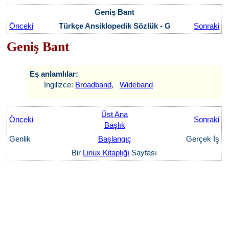
Geniş Bant
Önceki
Türkçe Ansiklopedik Sözlük - G
Sonraki
Geniş Bant
Eş anlamlılar:
İngilizce:
Broadband
,
Wideband
Üst Ana
Önceki
Sonraki
Başlık
Genlik
Başlangıç
Gerçek İş
Bir
Linux Kitaplığı
Sayfası