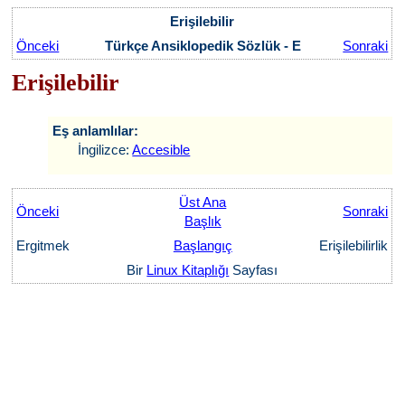
Erişilebilir
Önceki
Türkçe Ansiklopedik Sözlük - E
Sonraki
Erişilebilir
Eş anlamlılar:
İngilizce:
Accesible
Üst Ana
Önceki
Sonraki
Başlık
Ergitmek
Başlangıç
Erişilebilirlik
Bir
Linux Kitaplığı
Sayfası