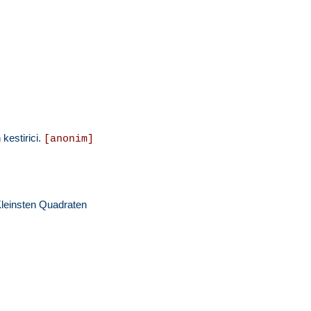
 kestirici.
[anonim]
einsten Quadraten