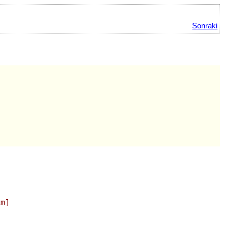
Sonraki
im]