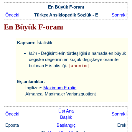
En Büyük F-oranı
Önceki
Türkçe Ansiklopedik Sözlük - E
Sonraki
En Büyük F-oranı
Kapsam:
İstatistik
İsim
- Değişintilerin türdeşliğini sınamada en büyük
değişke değerinin en küçük değişkeye oranı ile
bulunan F-istatistiği.
[anonim]
Eş anlamlılar:
İngilizce:
Maximum F-ratio
Almanca: Maximaler Varianzquotient
Üst Ana
Önceki
Sonraki
Başlık
Eposta
Başlangıç
Erek