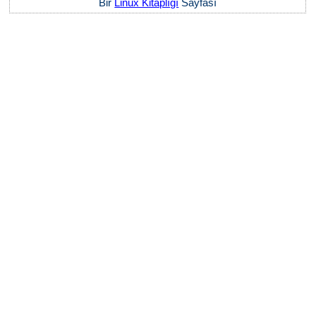
Bir
Linux Kitaplığı
Sayfası