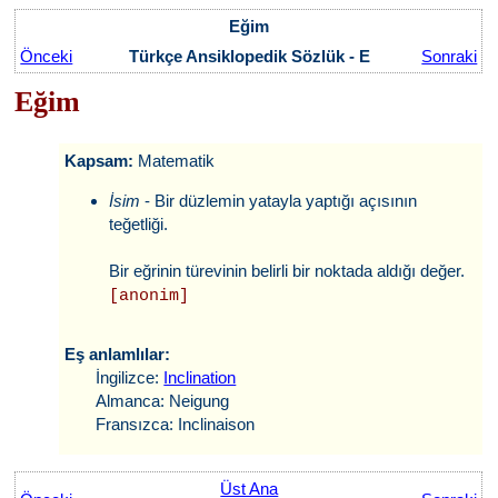
Eğim
Önceki
Türkçe Ansiklopedik Sözlük - E
Sonraki
Eğim
Kapsam:
Matematik
İsim
- Bir düzlemin yatayla yaptığı açısının
teğetliği.
Bir eğrinin türevinin belirli bir noktada aldığı değer.
[anonim]
Eş anlamlılar:
İngilizce:
Inclination
Almanca: Neigung
Fransızca: Inclinaison
Üst Ana