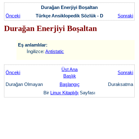
Durağan Enerjiyi Boşaltan
Önceki
Türkçe Ansiklopedik Sözlük - D
Sonraki
Durağan Enerjiyi Boşaltan
Eş anlamlılar:
İngilizce:
Antistatic
Üst Ana
Önceki
Sonraki
Başlık
Durağan Olmayan
Başlangıç
Duraksatma
Bir
Linux Kitaplığı
Sayfası