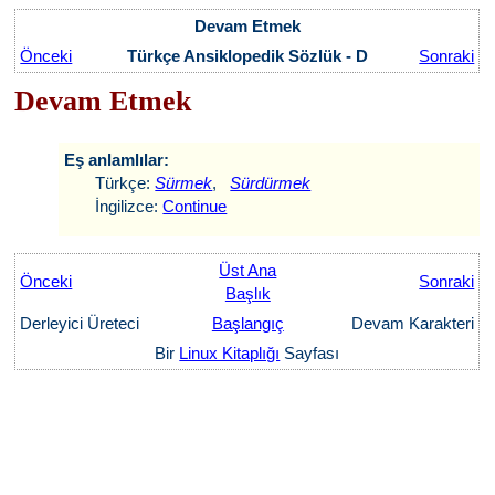
Devam Etmek
Önceki
Türkçe Ansiklopedik Sözlük - D
Sonraki
Devam Etmek
Eş anlamlılar:
Türkçe:
Sürmek
,
Sürdürmek
İngilizce:
Continue
Üst Ana
Önceki
Sonraki
Başlık
Derleyici Üreteci
Başlangıç
Devam Karakteri
Bir
Linux Kitaplığı
Sayfası