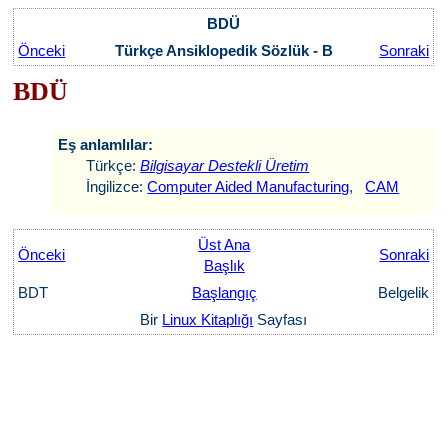
BDÜ
Önceki
Türkçe Ansiklopedik Sözlük - B
Sonraki
BDÜ
Eş anlamlılar:
Türkçe:
Bilgisayar Destekli Üretim
İngilizce:
Computer Aided Manufacturing
,
CAM
Üst Ana
Önceki
Sonraki
Başlık
BDT
Başlangıç
Belgelik
Bir
Linux Kitaplığı
Sayfası