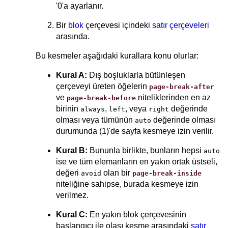
'0'a ayarlanır.
Bir
blok
çerçevesi içindeki
satır çerçeveleri
arasında.
Bu kesmeler aşağıdaki kurallara konu olurlar:
Kural A:
Dış boşluklarla bütünleşen
çerçeveyi üreten öğelerin
page-break-after
ve
niteliklerinden en az
page-break-before
birinin
,
, veya
değerinde
always
left
right
olması veya tümünün
değerinde olması
auto
durumunda (1)'de sayfa kesmeye izin verilir.
Kural B:
Bununla birlikte, bunların hepsi
auto
ise ve tüm elemanların en yakın ortak üstseli,
değeri
olan bir
avoid
page-break-inside
niteliğine sahipse, burada kesmeye izin
verilmez.
Kural C:
En yakın blok çerçevesinin
başlangıcı ile olası kesme arasındaki
satır