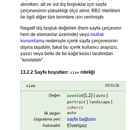
alınırken, alt ve üst dış boşluklar için sayfa
çerçevesinin yüksekliği ölçü alınır. BB2 nitelikleri
ile ilgili diğer tüm birimlere izin verilmiştir.
Negatif dış boşluk değerleri (hem sayfa çerçevesi
hem de elemanlar üzerinde) veya
mutlak
konumlama
nedeniyle içerik sayfa çerçevesinin
dışına taşabilir, fakat bu içerik kullanıcı arayüzü,
yazıcı veya belki de bir kağıt kesici tarafından
"kesilebilir".
13.2.2 Sayfa boyutları:
niteliği
size
size
NİTELİK
Değer:
{1,2} |
|
uzunluk
auto
|
|
portrait
landscape
inherit
auto
İlk değer:
Uygulama yeri:
sayfa bağlamı
Kalıtsallık:
Elverişsiz