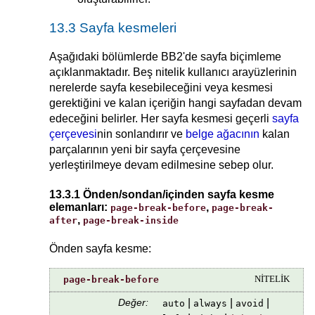
13.3 Sayfa kesmeleri
Aşağıdaki bölümlerde BB2'de sayfa biçimleme
açıklanmaktadır. Beş nitelik kullanıcı arayüzlerinin
nerelerde sayfa kesebileceğini veya kesmesi
gerektiğini ve kalan içeriğin hangi sayfadan devam
edeceğini belirler. Her sayfa kesmesi geçerli
sayfa
çerçevesi
nin sonlandırır ve
belge ağacının
kalan
parçalarının yeni bir sayfa çerçevesine
yerleştirilmeye devam edilmesine sebep olur.
13.3.1 Önden/sondan/içinden sayfa kesme
elemanları:
,
page-break-before
page-break-
,
after
page-break-inside
Önden sayfa kesme:
page-break-before
NİTELİK
Değer:
|
|
|
auto
always
avoid