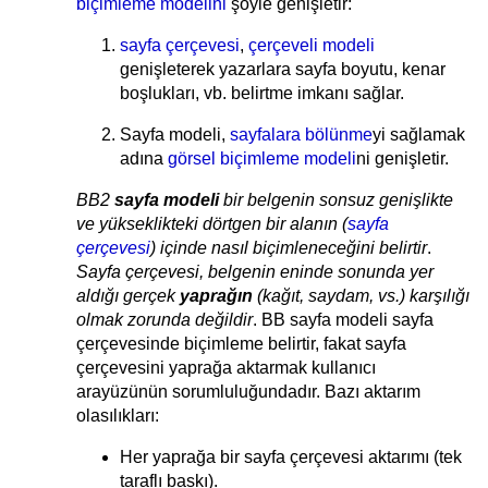
biçimleme modelini
şöyle genişletir:
sayfa çerçevesi
,
çerçeveli modeli
genişleterek yazarlara sayfa boyutu, kenar
boşlukları, vb. belirtme imkanı sağlar.
Sayfa modeli,
sayfalara bölünme
yi sağlamak
adına
görsel biçimleme modeli
ni genişletir.
BB2
sayfa modeli
bir belgenin sonsuz genişlikte
ve yükseklikteki dörtgen bir alanın (
sayfa
çerçevesi
) içinde nasıl biçimleneceğini belirtir
.
Sayfa çerçevesi, belgenin eninde sonunda yer
aldığı gerçek
yaprağın
(kağıt, saydam, vs.) karşılığı
olmak zorunda değildir
. BB sayfa modeli sayfa
çerçevesinde biçimleme belirtir, fakat sayfa
çerçevesini yaprağa aktarmak kullanıcı
arayüzünün sorumluluğundadır. Bazı aktarım
olasılıkları:
Her yaprağa bir sayfa çerçevesi aktarımı (tek
taraflı baskı).