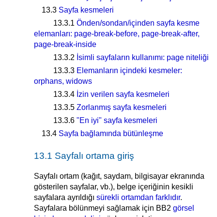
13.3
Sayfa kesmeleri
13.3.1
Önden/sondan/içinden sayfa kesme
elemanları: page-break-before, page-break-after,
page-break-inside
13.3.2
İsimli sayfaların kullanımı: page niteliği
13.3.3
Elemanların içindeki kesmeler:
orphans, widows
13.3.4
İzin verilen sayfa kesmeleri
13.3.5
Zorlanmış sayfa kesmeleri
13.3.6
"En iyi" sayfa kesmeleri
13.4
Sayfa bağlamında bütünleşme
13.1 Sayfalı ortama giriş
Sayfalı ortam (kağıt, saydam, bilgisayar ekranında
gösterilen sayfalar, vb.), belge içeriğinin kesikli
sayfalara ayrıldığı
sürekli ortamdan farklıdır
.
Sayfalara bölünmeyi sağlamak için BB2
görsel