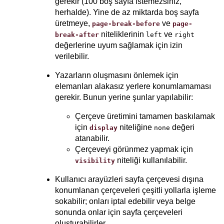
gerekir (100 boş sayfa istemezsiniz,
herhalde). Yine de az miktarda boş sayfa
üretmeye,
ve
page-break-before
page-
niteliklerinin
ve
break-after
left
right
değerlerine uyum sağlamak için izin
verilebilir.
Yazarların oluşmasını önlemek için
elemanları alakasız yerlere konumlamaması
gerekir. Bunun yerine şunlar yapılabilir:
Çerçeve üretimini tamamen baskılamak
için
niteliğine
değeri
display
none
atanabilir.
Çerçeveyi görünmez yapmak için
niteliği kullanılabilir.
visibility
Kullanıcı arayüzleri sayfa çerçevesi dışına
konumlanan çerçeveleri çeşitli yollarla işleme
sokabilir; onları iptal edebilir veya belge
sonunda onlar için sayfa çerçeveleri
oluşturabilirler.