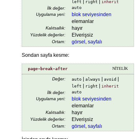
|
|
left
right
inherit
auto
İlk değer:
Uygulama yeri:
blok seviyesinden
elemanlar
Kalıtsallık:
hayır
Yüzdelik değerler:
Elverişsiz
Ortam:
görsel
,
sayfalı
Sondan sayfa kesme:
page-break-after
NİTELİK
Değer:
|
|
|
auto
always
avoid
|
|
left
right
inherit
auto
İlk değer:
Uygulama yeri:
blok seviyesinden
elemanlar
Kalıtsallık:
hayır
Yüzdelik değerler:
Elverişsiz
Ortam:
görsel
,
sayfalı