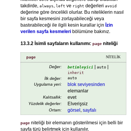
takdirde,
,
ve
değerleri
always
left
right
avoid
değerine göre öncelikli olurlar. Bu niteliklerin nasıl
bir sayfa kesmesini zorlayabileceği veya
bastırabileceği ile ilgili kesin kurallar için
İzin
verilen sayfa kesmeleri
bölümüne bakınız.
13.3.2 İsimli sayfaların kullanımı:
niteliği
page
page
NİTELİK
Değer:
|
|
betimleyici
auto
inherit
auto
İlk değer:
Uygulama yeri:
blok seviyesinden
elemanlar
Kalıtsallık:
evet
Yüzdelik değerler:
Elverişsiz
Ortam:
görsel
,
sayfalı
niteliği bir elemanın gösterilmesi için belli bir
page
sayfa türü belirtmek için kullanılır.