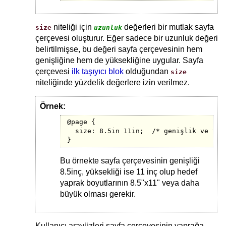
niteliği için
değerleri bir mutlak sayfa
size
uzunluk
çerçevesi oluşturur. Eğer sadece bir uzunluk değeri
belirtilmişse, bu değeri sayfa çerçevesinin hem
genişliğine hem de yüksekliğine uygular. Sayfa
çerçevesi
ilk taşıyıcı blok
olduğundan
size
niteliğinde yüzdelik değerlere izin verilmez.
Örnek:
@page {

  size: 8.5in 11in;  /* genişlik ve yüks
}
Bu örnekte sayfa çerçevesinin genişliği
8.5inç, yüksekliği ise 11 inç olup hedef
yaprak boyutlarının 8.5"x11" veya daha
büyük olması gerekir.
Kullanıcı arayüzleri sayfa çerçevesinin yaprağa