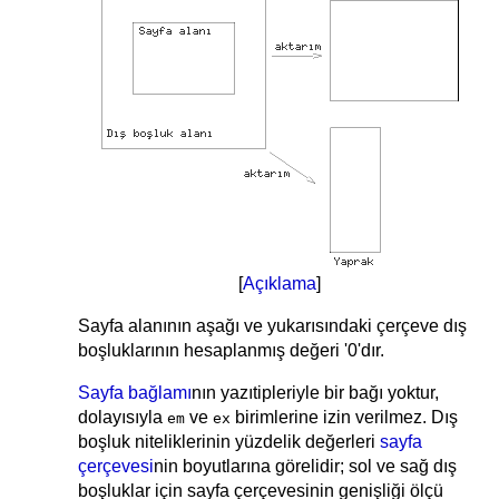
[
Açıklama
]
Sayfa alanının aşağı ve yukarısındaki çerçeve dış
boşluklarının hesaplanmış değeri '0'dır.
Sayfa bağlamı
nın yazıtipleriyle bir bağı yoktur,
dolayısıyla
ve
birimlerine izin verilmez. Dış
em
ex
boşluk niteliklerinin yüzdelik değerleri
sayfa
çerçevesi
nin boyutlarına görelidir; sol ve sağ dış
boşluklar için sayfa çerçevesinin genişliği ölçü