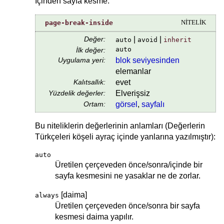
İçinden sayfa kesme:
page-break-inside
NİTELİK
Değer:
|
|
auto
avoid
inherit
auto
İlk değer:
Uygulama yeri:
blok seviyesinden
elemanlar
Kalıtsallık:
evet
Yüzdelik değerler:
Elverişsiz
Ortam:
görsel
,
sayfalı
Bu niteliklerin değerlerinin anlamları (Değerlerin
Türkçeleri köşeli ayraç içinde yanlarına yazılmıştır):
auto
Üretilen çerçeveden önce/sonra/içinde bir
sayfa kesmesini ne yasaklar ne de zorlar.
[daima]
always
Üretilen çerçeveden önce/sonra bir sayfa
kesmesi daima yapılır.