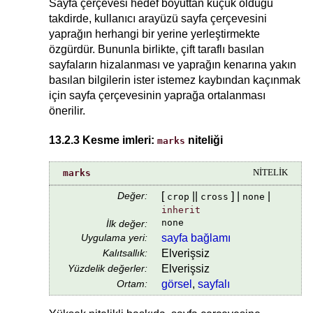
Sayfa çerçevesi hedef boyuttan küçük olduğu
takdirde, kullanıcı arayüzü sayfa çerçevesini
yaprağın herhangi bir yerine yerleştirmekte
özgürdür. Bununla birlikte, çift taraflı basılan
sayfaların hizalanması ve yaprağın kenarına yakın
basılan bilgilerin ister istemez kaybından kaçınmak
için sayfa çerçevesinin yaprağa ortalanması
önerilir.
13.2.3 Kesme imleri:
niteliği
marks
marks
NİTELİK
Değer:
[
||
] |
|
crop
cross
none
inherit
none
İlk değer:
Uygulama yeri:
sayfa bağlamı
Kalıtsallık:
Elverişsiz
Yüzdelik değerler:
Elverişsiz
Ortam:
görsel
,
sayfalı