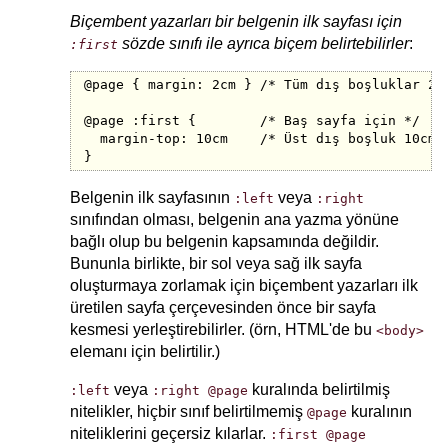
Biçembent yazarları bir belgenin ilk sayfası için
sözde sınıfı ile ayrıca biçem belirtebilirler
:
:first
@page { margin: 2cm } /* Tüm dış boşluklar 2cm
@page :first {        /* Baş sayfa için */

  margin-top: 10cm    /* Üst dış boşluk 10cm *
}
Belgenin ilk sayfasının
veya
:left
:right
sınıfından olması, belgenin ana yazma yönüne
bağlı olup bu belgenin kapsamında değildir.
Bununla birlikte, bir sol veya sağ ilk sayfa
oluşturmaya zorlamak için biçembent yazarları ilk
üretilen sayfa çerçevesinden önce bir sayfa
kesmesi yerleştirebilirler. (örn, HTML'de bu
<body>
elemanı için belirtilir.)
veya
kuralında belirtilmiş
:left
:right
@page
nitelikler, hiçbir sınıf belirtilmemiş
kuralının
@page
niteliklerini geçersiz kılarlar.
:first
@page