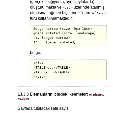
(gerçekte sığıyorsa, aynı sayfalarda)
oluşturulmakta ve
üzerinde atanmış
<div>
olmasına rağmen hiçbirinde "narrow" sayfa
türü kullanılmamaktadır:
@page narrow {size: 9cm 18cm}

@page rotated {size: landscape}

div {page: narrow}

TABLE {page: rotated}
belge:
<div>

<TABLE>...</TABLE>

<TABLE>...</TABLE>

</div>
13.3.3 Elemanların içindeki kesmeler:
,
orphans
widows
Sayfada tutulacak satır sayısı: