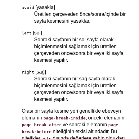
[yasakla]
avoid
Üretilen çerçeveden önce/sonra/içinde bir
sayfa kesmesini yasaklar.
[sol]
left
Sonraki sayfanın bir sol sayfa olarak
biçimlenmesini sağlamak için üretilen
çerçeveden önce/sonra bir veya iki sayfa
kesmesi yapılır.
[sağ]
right
Sonraki sayfanın bir sağ sayfa olarak
biçimlenmesini sağlamak için üretilen
çerçeveden önce/sonra bir veya iki sayfa
kesmesi yapılır.
Olası bir sayfa kesme yeri genellikle ebeveyn
elemanın
, önceki elemanın
page-break-inside
ve sonraki elemanın
page-break-after
page-
niteliğinin etkisi altındadır. Bu
break-before
nitelikler
dışında değerlere sahip oldukları
auto