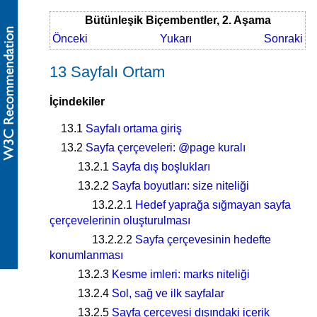
Bütünleşik Biçembentler, 2. Aşama
Önceki
Yukarı
Sonraki
13 Sayfalı Ortam
İçindekiler
13.1
Sayfalı ortama giriş
13.2
Sayfa çerçeveleri: @page kuralı
13.2.1
Sayfa dış boşlukları
13.2.2
Sayfa boyutları: size niteliği
13.2.2.1
Hedef yaprağa sığmayan sayfa
çerçevelerinin oluşturulması
13.2.2.2
Sayfa çerçevesinin hedefte
konumlanması
13.2.3
Kesme imleri: marks niteliği
13.2.4
Sol, sağ ve ilk sayfalar
13.2.5
Sayfa çerçevesi dışındaki içerik