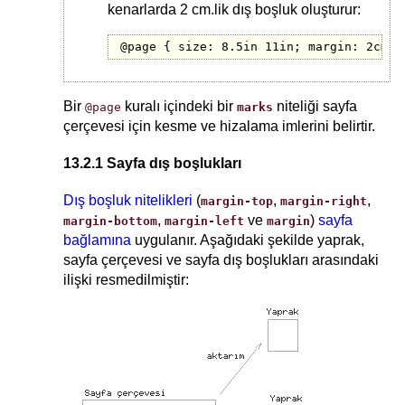
kenarlarda 2 cm.lik dış boşluk oluşturur:
@page { size: 8.5in 11in; margin: 2cm }
Bir
kuralı içindeki bir
niteliği sayfa
@page
marks
çerçevesi için kesme ve hizalama imlerini belirtir.
13.2.1 Sayfa dış boşlukları
Dış boşluk nitelikleri
(
,
,
margin-top
margin-right
,
ve
)
sayfa
margin-bottom
margin-left
margin
bağlamına
uygulanır. Aşağıdaki şekilde yaprak,
sayfa çerçevesi ve sayfa dış boşlukları arasındaki
ilişki resmedilmiştir: