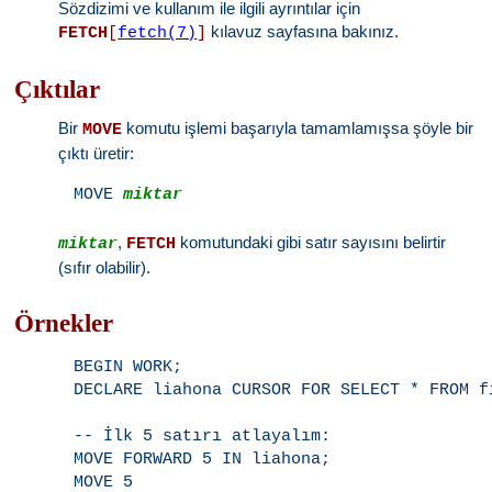
Sözdizimi ve kullanım ile ilgili ayrıntılar için
kılavuz sayfasına bakınız.
FETCH
[
fetch(7)
]
Çıktılar
Bir
komutu işlemi başarıyla tamamlamışsa şöyle bir
MOVE
çıktı üretir:
MOVE 
miktar
,
komutundaki gibi satır sayısını belirtir
miktar
FETCH
(sıfır olabilir).
Örnekler
BEGIN WORK;

DECLARE liahona CURSOR FOR SELECT * FROM fi
-- İlk 5 satırı atlayalım:

MOVE FORWARD 5 IN liahona;

MOVE 5
