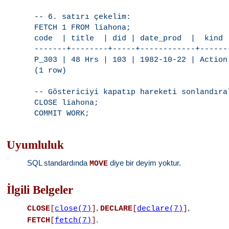
-- 6. satırı çekelim:

FETCH 1 FROM liahona;

code  | title  | did | date_prod  |  kind  
-------+--------+-----+------------+-------
P_303 | 48 Hrs | 103 | 1982-10-22 | Action 
(1 row)

-- Göstericiyi kapatıp hareketi sonlandıral
CLOSE liahona;

Uyumluluk
SQL standardında
diye bir deyim yoktur.
MOVE
İlgili Belgeler
,
,
CLOSE
[
close(7)
]
DECLARE
[
declare(7)
]
.
FETCH
[
fetch(7)
]