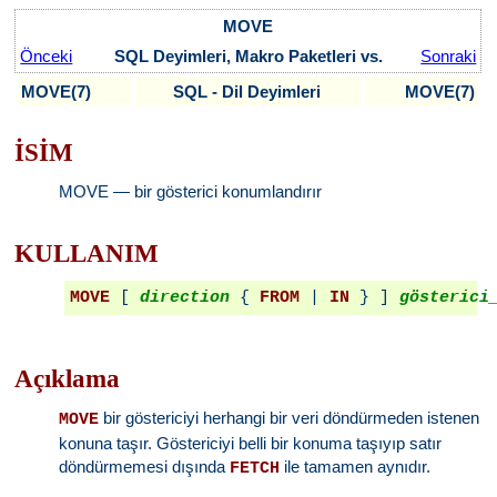
MOVE
Önceki
SQL Deyimleri, Makro Paketleri vs.
Sonraki
MOVE(7)
SQL - Dil Deyimleri
MOVE(7)
İSİM
MOVE — bir gösterici konumlandırır
KULLANIM
MOVE
 [ 
direction
 { 
FROM
 | 
IN
 } ] 
gösterici
Açıklama
bir göstericiyi herhangi bir veri döndürmeden istenen
MOVE
konuna taşır. Göstericiyi belli bir konuma taşıyıp satır
döndürmemesi dışında
ile tamamen aynıdır.
FETCH