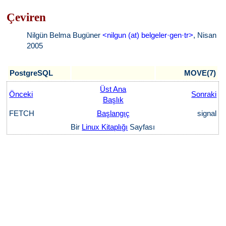
Çeviren
Nilgün Belma Bugüner
<nilgun (at) belgeler·gen·tr>
, Nisan
2005
PostgreSQL
MOVE(7)
Üst Ana
Önceki
Sonraki
Başlık
FETCH
Başlangıç
signal
Bir
Linux Kitaplığı
Sayfası