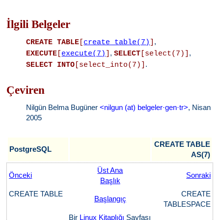
İlgili Belgeler
,
CREATE TABLE
[
create_table(7)
]
,
,
EXECUTE
[
execute(7)
]
SELECT
[select(7)]
.
SELECT INTO
[select_into(7)]
Çeviren
Nilgün Belma Bugüner
<nilgun (at) belgeler·gen·tr>
, Nisan
2005
CREATE TABLE
PostgreSQL
AS(7)
Üst Ana
Önceki
Sonraki
Başlık
CREATE TABLE
CREATE
Başlangıç
TABLESPACE
Bir
Linux Kitaplığı
Sayfası