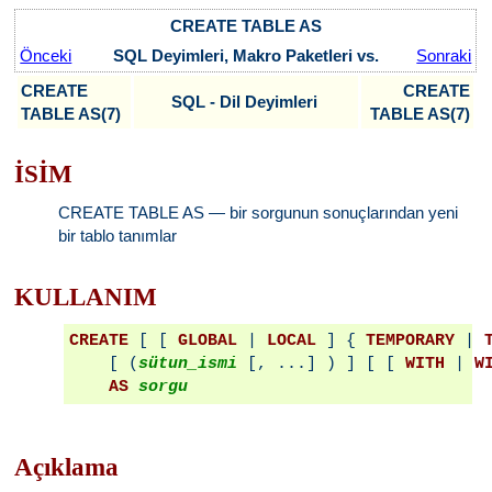
CREATE TABLE AS
Önceki
SQL Deyimleri, Makro Paketleri vs.
Sonraki
CREATE
CREATE
SQL - Dil Deyimleri
TABLE AS(7)
TABLE AS(7)
İSİM
CREATE TABLE AS — bir sorgunun sonuçlarından yeni
bir tablo tanımlar
KULLANIM
CREATE
 [ [ 
GLOBAL
 | 
LOCAL
 ] { 
TEMPORARY
 | 
    [ (
sütun_ismi
 [, ...] ) ] [ [ 
WITH
 | 
W
AS
sorgu
Açıklama