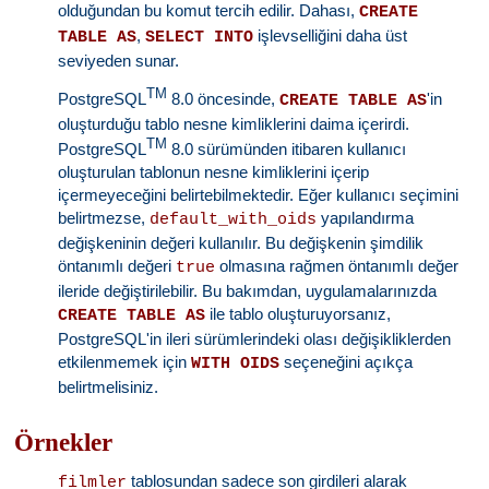
olduğundan bu komut tercih edilir. Dahası,
CREATE
,
işlevselliğini daha üst
TABLE AS
SELECT INTO
seviyeden sunar.
TM
PostgreSQL
8.0 öncesinde,
'in
CREATE TABLE AS
oluşturduğu tablo nesne kimliklerini daima içerirdi.
TM
PostgreSQL
8.0 sürümünden itibaren kullanıcı
oluşturulan tablonun nesne kimliklerini içerip
içermeyeceğini belirtebilmektedir. Eğer kullanıcı seçimini
belirtmezse,
yapılandırma
default_with_oids
değişkeninin değeri kullanılır. Bu değişkenin şimdilik
öntanımlı değeri
olmasına rağmen öntanımlı değer
true
ileride değiştirilebilir. Bu bakımdan, uygulamalarınızda
ile tablo oluşturuyorsanız,
CREATE TABLE AS
PostgreSQL'in ileri sürümlerindeki olası değişikliklerden
etkilenmemek için
seçeneğini açıkça
WITH OIDS
belirtmelisiniz.
Örnekler
tablosundan sadece son girdileri alarak
filmler