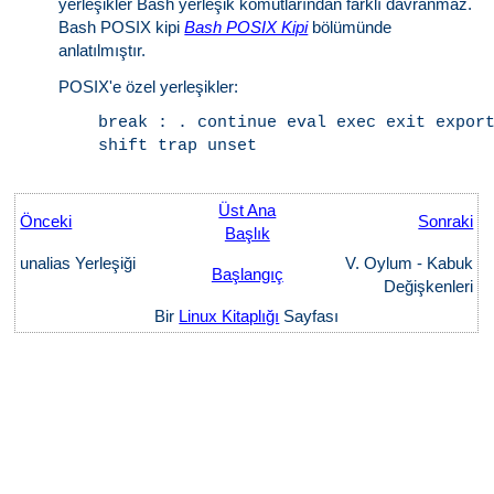
yerleşikler Bash yerleşik komutlarından farklı davranmaz.
Bash POSIX kipi
Bash POSIX Kipi
bölümünde
anlatılmıştır.
POSIX'e özel yerleşikler:
    break : . continue eval exec exit export
Üst Ana
Önceki
Sonraki
Başlık
unalias Yerleşiği
V. Oylum - Kabuk
Başlangıç
Değişkenleri
Bir
Linux Kitaplığı
Sayfası