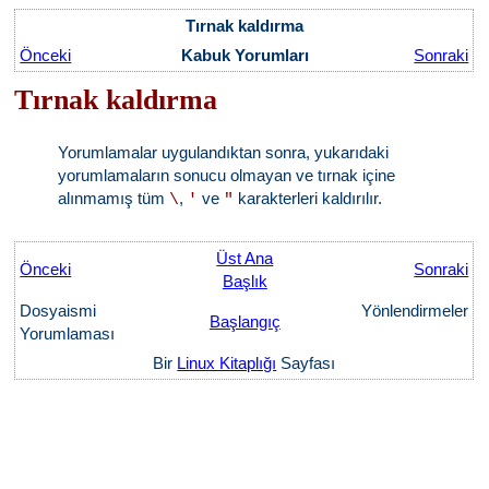
Tırnak kaldırma
Önceki
Kabuk Yorumları
Sonraki
Tırnak kaldırma
Yorumlamalar uygulandıktan sonra, yukarıdaki
yorumlamaların sonucu olmayan ve tırnak içine
alınmamış tüm
,
ve
karakterleri kaldırılır.
\
'
"
Üst Ana
Önceki
Sonraki
Başlık
Dosyaismi
Yönlendirmeler
Başlangıç
Yorumlaması
Bir
Linux Kitaplığı
Sayfası