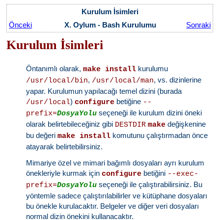
Kurulum İsimleri
Önceki
X. Oylum - Bash Kurulumu
Sonraki
Kurulum İsimleri
Öntanımlı olarak,
kurulumu
make install
,
, vs. dizinlerine
/usr/local/bin
/usr/local/man
yapar. Kurulumun yapılacağı temel dizini (burada
)
betiğine
/usr/local
configure
--
seçeneği ile kurulum dizini öneki
prefix=
DosyaYolu
olarak belirtebileceğiniz gibi
değişkenine
DESTDIR
make
bu değeri
komutunu çalıştırmadan önce
make install
atayarak belirtebilirsiniz.
Mimariye özel ve mimari bağımlı dosyaları ayrı kurulum
önekleriyle kurmak için
betiğini
configure
--exec-
seçeneği ile çalıştırabilirsiniz. Bu
prefix=
DosyaYolu
yöntemle sadece çalıştırılabilirler ve kütüphane dosyaları
bu önekle kurulacaktır. Belgeler ve diğer veri dosyaları
normal dizin önekini kullanacaktır.