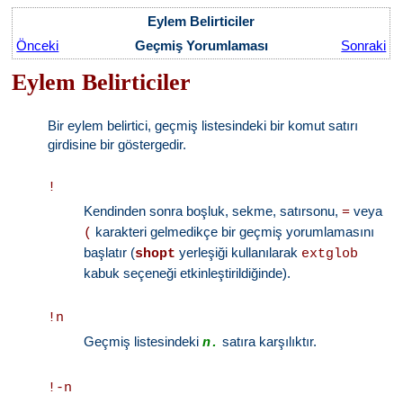
Eylem Belirticiler
Önceki
Geçmiş Yorumlaması
Sonraki
Eylem Belirticiler
Bir eylem belirtici, geçmiş listesindeki bir komut satırı
girdisine bir göstergedir.
!
Kendinden sonra boşluk, sekme, satırsonu,
veya
=
karakteri gelmedikçe bir geçmiş yorumlamasını
(
başlatır (
yerleşiği kullanılarak
shopt
extglob
kabuk seçeneği etkinleştirildiğinde).
!n
Geçmiş listesindeki
satıra karşılıktır.
n.
!-n