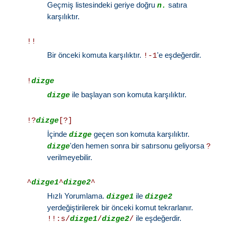
Geçmiş listesindeki geriye doğru
satıra
n.
karşılıktır.
!!
Bir önceki komuta karşılıktır.
'e eşdeğerdir.
!-1
!
dizge
ile başlayan son komuta karşılıktır.
dizge
!?
dizge
[?]
İçinde
geçen son komuta karşılıktır.
dizge
'den hemen sonra bir satırsonu geliyorsa
dizge
?
verilmeyebilir.
^
dizge1
^
dizge2
^
Hızlı Yorumlama.
ile
dizge1
dizge2
yerdeğiştirilerek bir önceki komut tekrarlanır.
ile eşdeğerdir.
!!:s/
dizge1
/
dizge2
/