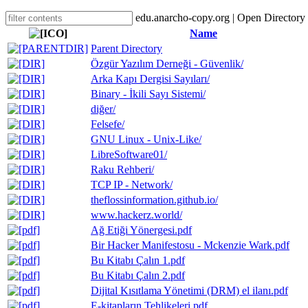
edu.anarcho-copy.org | Open Directory
Name
Parent Directory
Özgür Yazılım Derneği - Güvenlik/
Arka Kapı Dergisi Sayıları/
Binary - İkili Sayı Sistemi/
diğer/
Felsefe/
GNU Linux - Unix-Like/
LibreSoftware01/
Raku Rehberi/
TCP IP - Network/
theflossinformation.github.io/
www.hackerz.world/
Ağ Etiği Yönergesi.pdf
Bir Hacker Manifestosu - Mckenzie Wark.pdf
Bu Kitabı Çalın 1.pdf
Bu Kitabı Çalın 2.pdf
Dijital Kısıtlama Yönetimi (DRM) el ilanı.pdf
E-kitapların Tehlikeleri.pdf