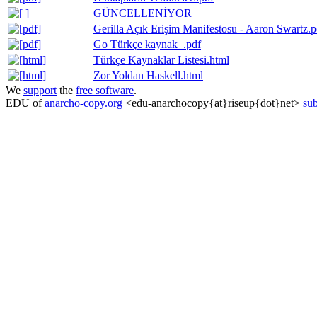
GÜNCELLENİYOR
Gerilla Açık Erişim Manifestosu - Aaron Swartz.p
Go Türkçe kaynak_.pdf
Türkçe Kaynaklar Listesi.html
Zor Yoldan Haskell.html
We
support
the
free software
.
EDU of
anarcho-copy.org
<edu-anarchocopy{at}riseup{dot}net>
sub