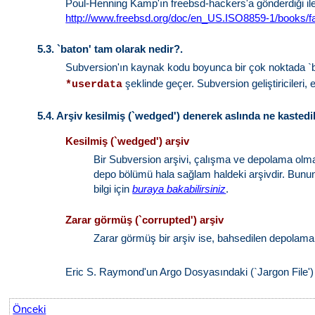
Poul-Henning Kamp'ın freebsd-hackers'a gönderdiği ile
http://www.freebsd.org/doc/en_US.ISO8859-1/book
5.3.
`baton' tam olarak nedir?.
Subversion'ın kaynak kodu boyunca bir çok noktada `b
şeklinde geçer. Subversion geliştiricileri, 
*userdata
5.4.
Arşiv kesilmiş (`wedged') denerek aslında ne kastedi
Kesilmiş (`wedged') arşiv
Bir Subversion arşivi, çalışma ve depolama olmak
depo bölümü hala sağlam haldeki arşivdir. Bunun iç
bilgi için
buraya bakabilirsiniz
.
Zarar görmüş (`corrupted') arşiv
Zarar görmüş bir arşiv ise, bahsedilen depolama 
Eric S. Raymond'un Argo Dosyasındaki (`Jargon File'
Önceki