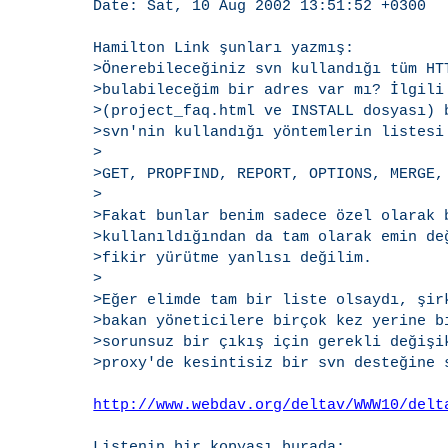
Date: Sat, 10 Aug 2002 13:51:52 +0300

Hamilton Link şunları yazmış:

>Önerebileceğiniz svn kullandığı tüm HTT
>bulabileceğim bir adres var mı? İlgili 
>(project_faq.html ve INSTALL dosyası) b
>svn'nin kullandığı yöntemlerin listesi 
>

>GET, PROPFIND, REPORT, OPTIONS, MERGE, 
>

>Fakat bunlar benim sadece özel olarak b
>kullanıldığından da tam olarak emin değ
>fikir yürütme yanlısı değilim.

>

>Eğer elimde tam bir liste olsaydı, şirk
>bakan yöneticilere birçok kez yerine bi
>sorunsuz bir çıkış için gerekli değişik
>proxy'de kesintisiz bir svn desteğine s
http://www.webdav.org/deltav/WWW10/delt
Listenin bir kopyası burada:
