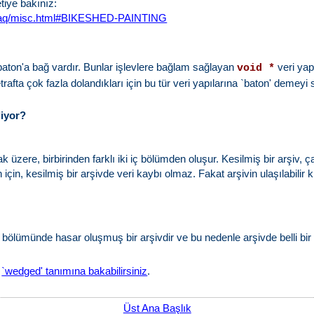
tiye bakınız:
s/faq/misc.html#BIKESHED-PAINTING
aton'a bağ vardır. Bunlar işlevlere bağlam sağlayan
veri yap
void *
etrafta çok fazla dolandıkları için bu tür veri yapılarına `baton' demeyi 
liyor?
 üzere, birbirinden farklı iki iç bölümden oluşur. Kesilmiş bir arşiv,
in, kesilmiş bir arşivde veri kaybı olmaz. Fakat arşivin ulaşılabilir k
bölümünde hasar oluşmuş bir arşivdir ve bu nedenle arşivde belli bir v
)
`wedged' tanımına bakabilirsiniz
.
Üst Ana Başlık