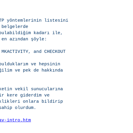
P yöntemlerinin listesini

belgelerde

ulabildiğim kadarı ile,

en azından şöyle:

MKACTIVITY, and CHECKOUT

ulduklarım ve hepsinin

ilim ve pek de hakkında

etin vekil sunucularına

r kere giderdim ve

likleri onlara bildirip

ahip olurdum.

av-intro.htm