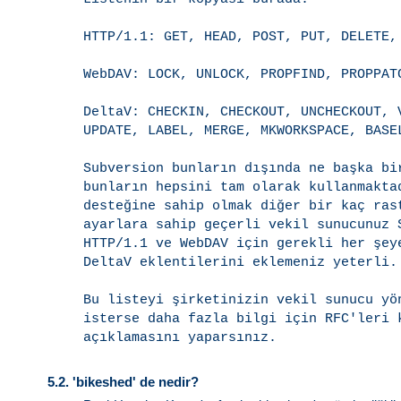
HTTP/1.1: GET, HEAD, POST, PUT, DELETE, 
WebDAV: LOCK, UNLOCK, PROPFIND, PROPPATC
DeltaV: CHECKIN, CHECKOUT, UNCHECKOUT, V
UPDATE, LABEL, MERGE, MKWORKSPACE, BASEL
Subversion bunların dışında ne başka bi
bunların hepsini tam olarak kullanmakta
desteğine sahip olmak diğer bir kaç ras
ayarlara sahip geçerli vekil sunucunuz 
HTTP/1.1 ve WebDAV için gerekli her şeye
DeltaV eklentilerini eklemeniz yeterli.

Bu listeyi şirketinizin vekil sunucu yö
isterse daha fazla bilgi için RFC'leri k
5.2.
'bikeshed' de nedir?