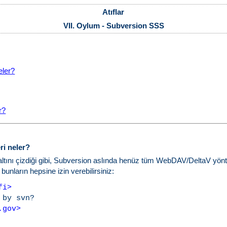
Atıflar
VII. Oylum - Subversion SSS
eler?
r?
ri neler?
 altını çizdiği gibi, Subversion aslında henüz tüm WebDAV/DeltaV yö
unların hepsine izin verebilirsiniz:
fi>
by svn?

.gov>