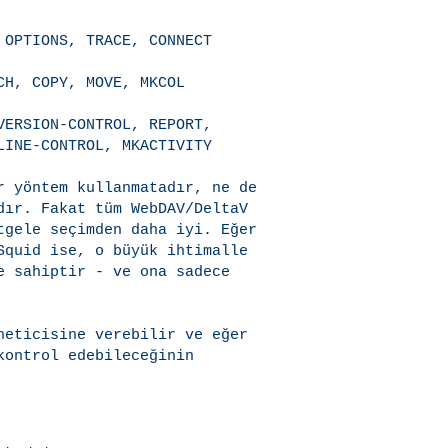
OPTIONS, TRACE, CONNECT

H, COPY, MOVE, MKCOL

ERSION-CONTROL, REPORT,

INE-CONTROL, MKACTIVITY

r yöntem kullanmatadır, ne de

dır. Fakat tüm WebDAV/DeltaV

tgele seçimden daha iyi. Eğer

Squid ise, o büyük ihtimalle

 sahiptir - ve ona sadece

neticisine verebilir ve eğer

ontrol edebileceğinin
