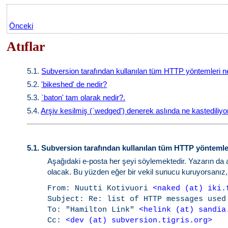
Önceki
Atıflar
5.1.
Subversion tarafından kullanılan tüm HTTP yöntemleri n
5.2.
'bikeshed' de nedir?
5.3.
`baton' tam olarak nedir?.
5.4.
Arşiv kesilmiş (`wedged') denerek aslında ne kastediliyo
5.1.
Subversion tarafından kullanılan tüm HTTP yöntemle
Aşağıdaki e-posta her şeyi söylemektedir. Yazarın da
olacak. Bu yüzden eğer bir vekil sunucu kuruyorsanız, b
From: Nuutti Kotivuori 
<naked (at) iki.
Subject: Re: list of HTTP messages used 
To: "Hamilton Link" 
<helink (at) sandia
Cc: 
<dev (at) subversion.tigris.org>