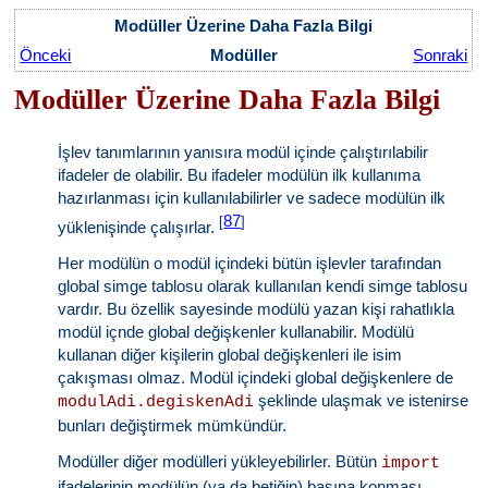
Modüller Üzerine Daha Fazla Bilgi
Önceki
Modüller
Sonraki
Modüller Üzerine Daha Fazla Bilgi
İşlev tanımlarının yanısıra modül içinde çalıştırılabilir
ifadeler de olabilir. Bu ifadeler modülün ilk kullanıma
hazırlanması için kullanılabilirler ve sadece modülün ilk
87
[
]
yüklenişinde çalışırlar.
Her modülün o modül içindeki bütün işlevler tarafından
global simge tablosu olarak kullanılan kendi simge tablosu
vardır. Bu özellik sayesinde modülü yazan kişi rahatlıkla
modül içnde global değişkenler kullanabilir. Modülü
kullanan diğer kişilerin global değişkenleri ile isim
çakışması olmaz. Modül içindeki global değişkenlere de
şeklinde ulaşmak ve istenirse
modulAdi.degiskenAdi
bunları değiştirmek mümkündür.
Modüller diğer modülleri yükleyebilirler. Bütün
import
ifadelerinin modülün (ya da betiğin) başına konması