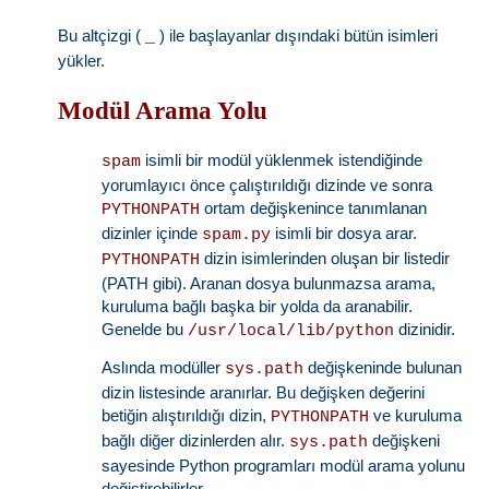
Bu altçizgi (
) ile başlayanlar dışındaki bütün isimleri
_
yükler.
Modül Arama Yolu
isimli bir modül yüklenmek istendiğinde
spam
yorumlayıcı önce çalıştırıldığı dizinde ve sonra
ortam değişkenince tanımlanan
PYTHONPATH
dizinler içinde
isimli bir dosya arar.
spam.py
dizin isimlerinden oluşan bir listedir
PYTHONPATH
(PATH gibi). Aranan dosya bulunmazsa arama,
kuruluma bağlı başka bir yolda da aranabilir.
Genelde bu
dizinidir.
/usr/local/lib/python
Aslında modüller
değişkeninde bulunan
sys.path
dizin listesinde aranırlar. Bu değişken değerini
betiğin alıştırıldığı dizin,
ve kuruluma
PYTHONPATH
bağlı diğer dizinlerden alır.
değişkeni
sys.path
sayesinde Python programları modül arama yolunu
değiştirebilirler.