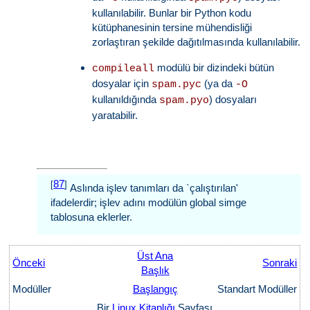
kullanılabilir. Bunlar bir Python kodu
kütüphanesinin tersine mühendisliği
zorlaştıran şekilde dağıtılmasında kullanılabilir.
modülü bir dizindeki bütün
compileall
dosyalar için
(ya da
spam.pyc
-O
kullanıldığında
) dosyaları
spam.pyo
yaratabilir.
87
[
]
Aslında işlev tanımları da `çalıştırılan'
ifadelerdir; işlev adını modülün global simge
tablosuna eklerler.
Üst Ana
Önceki
Sonraki
Başlık
Modüller
Başlangıç
Standart Modüller
Bir
Linux Kitaplığı
Sayfası