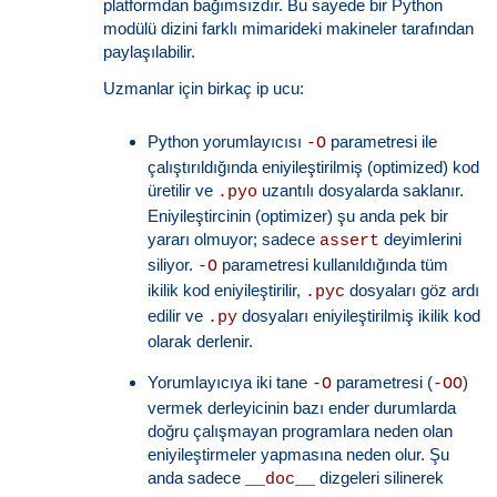
platformdan bağımsızdır. Bu sayede bir Python
modülü dizini farklı mimarideki makineler tarafından
paylaşılabilir.
Uzmanlar için birkaç ip ucu:
Python yorumlayıcısı
parametresi ile
-O
çalıştırıldığında eniyileştirilmiş (optimized) kod
üretilir ve
uzantılı dosyalarda saklanır.
.pyo
Eniyileştircinin (optimizer) şu anda pek bir
yararı olmuyor; sadece
deyimlerini
assert
siliyor.
parametresi kullanıldığında tüm
-O
ikilik kod eniyileştirilir,
dosyaları göz ardı
.pyc
edilir ve
dosyaları eniyileştirilmiş ikilik kod
.py
olarak derlenir.
Yorumlayıcıya iki tane
parametresi (
)
-O
-OO
vermek derleyicinin bazı ender durumlarda
doğru çalışmayan programlara neden olan
eniyileştirmeler yapmasına neden olur. Şu
anda sadece
dizgeleri silinerek
__doc__