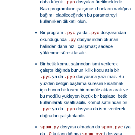
daha küçük
dosyaları üretilmektedir.
.pyo
Bazı programların çalışması bunların varlığına
bağımlı olabileceğinden bu parametreyi
kullanırken dikkatli olun.
Bir program
ya da
dosyasından
.pyc
.pyo
okunduğunda
dosyasından okunan
.py
halinden daha hızlı çalışmaz; sadece
yüklenme süresi kısalır.
Bir betik komut satırından ismi verilerek
çalıştırıldığında bunun ikilik kodu asla bir
ya da
dosyasına yazılmaz. Bu
.pyc
.pyo
yüzden betiğin başlama süresini kısaltmak
için bunun bir kısmı bir modüle aktarılarak ve
bu modülü yükleyen küçük bir başlatıcı betik
kullanılarak kısaltılabilir. Komut satırından bir
ya da
dosyası da ismi verilerek
.pyc
.pyo
doğrudan çalıştırılabilir.
dosyası olmadan da
(ya
spam.py
spam.pyc
da
kullanıldığında
) dosyası
-O
spam.pyo